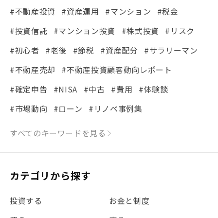
#不動産投資
#資産運用
#マンション
#税金
#投資信託
#マンション投資
#株式投資
#リスク
#初心者
#老後
#節税
#資産配分
#サラリーマン
#不動産売却
#不動産投資顧客動向レポート
#確定申告
#NISA
#中古
#費用
#体験談
#市場動向
#ローン
#リノベ事例集
#シミュレーション
#まちの住みやすさ発見！
すべてのキーワードを見る
#リフォーム
#iDeCo
#税理士中井の課税ルール解説
#理想の暮らし
カテゴリから探す
#金利
#経費
#相続
#不動産購入
#相続税
投資する
お金と制度
#REIT
#新型コロナ
#ETF
#固定資産税