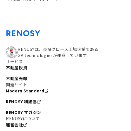
#20代
#都営浅草線
#東急東横線
#東京メトロ有楽町線
#自己資金
#品川
#都営大江戸線
#都営三田線
#不労所得
#アパート経営
#住人目線の街案内
#私の資産ポートフォリオ
#新宿
RENOSYは、東証グロース上場企業である
GA technologiesが運営しています。
#わたしのリノベーションストーリー
#JR横須賀線
サービス
不動産投資
#東京メトロ副都心線
#JR常磐線
不動産売却
#東京メトロ銀座線
#JR中央線
関連サイト
Modern Standard
#東京メトロ半蔵門線
#江東区
#六本木
RENOSY 利諾喜
#不動産投資の始め方
#エリア未来ナビ
#武蔵小杉
RENOSY マガジン
#リノベで家ができるまで
RENOSYについて
#東急目黒線
#JR埼京線
運営会社
#日暮里・舎人ライナー
#京成本線
#日暮里