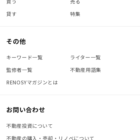
買う
売る
#団体信用生命保険
#贈与税
#災害に備える
貸す
特集
#書類
#リスク分散
#リノシーチャンネル
#DIY
#保険
#賃貸管理
#東京
#ワンルーム
#利回り
その他
#不動産投資体験レポ
#FX
#JR山手線
#建物管理
#地震対策
#セミナー
#渋谷
#ふるさと納税
キーワード一覧
ライター一覧
#法人化
#クラウドファンディング
#JR京浜東北線
監修者一覧
不動産用語集
#まとめ
#融資
#目黒
#相続わかるラボ
#横浜
RENOSYマガジンとは
#大阪
#JR総武線
#東京メトロ日比谷線
#手数料
#マイナンバー
#PropTech特集
#港区
お問い合わせ
#海外不動産投資
#攻めのマンション管理
不動産投資について
#JR湘南新宿ライン
#池袋
#不動産投資の基本
不動産の購入・売却・リノベについて