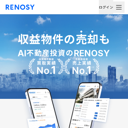
ログイン
収益物件の
売却
も
不動産投資の
AI
RENOSY