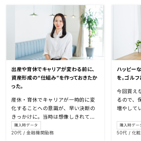
出産や育休でキャリアが変わる前に、
ハッピー
資産形成の“仕組み”を作っておきたか
を。ゴルフ
った。
今回買え
産休・育休でキャリアが一時的に変
るので、
化することへの意識が、早い決断の
増やして
きっかけに。当時は想像しきれてい
なかった「教育資金」としての価値
購入時データ
購入時デー
20代 / 金融機関勤務
50代 / 
も、子育て中の今、大きな安心感に