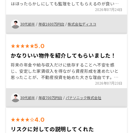
はほったらかしにしても監理をしてもらえるのが良いと
思った。物件は複数かつ分散して持つことで災害などの
2026年07月24日
リスクも考慮している。
30代前半
/
年収1600万円台
/
株式会社ディスコ
5.0
かなりいい物件を紹介してもらいました！
将来の年金や給与収入だけに依存することへ不安を感
じ、安定した家賃収入を得ながら資産形成を進めたいと
思ったことが、不動産投資を始めた大きな理由です。ま
た、インフレ対策や節税効果も期待でき、自分の努力次
2026年07月23日
第で資産を拡大できる点に魅力を感じました。
30代前半
/
年収700万円台
/
パナソニック株式会社
4.0
リスクに対しての説明してくれた