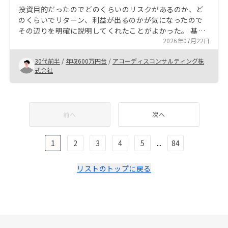
投資目的だったのでどのくらいのリスクがあるのか、ど
のくらいでリターン、利益が出るのかが気になったので
その辺りを明確に説明してくれたことがよかった。 基本
的には長期投資なので、そのあたりを考慮して少額では
2026年07月22日
じめられるのがよいと思う。
30代前半
/
年収600万円台
/
アコーディスコンサルティング株
式会社
前へ
次へ
1
2
3
4
5
...
84
リストのトップに戻る