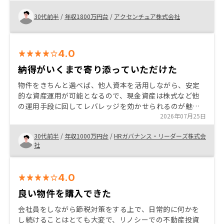
実施いただくことができました。
30代前半
/
年収1800万円台
/
アクセンチュア株式会社
4.0
納得がいくまで寄り添っていただけた
物件をきちんと選べば、他人資本を活用しながら、安定
的な資産運用が可能となるので、現金資産は株式など他
の運用手段に回してレバレッジを効かせられるのが魅力
だと感じています。 中でも、reonsyは物件のストックの
2026年07月25日
数や、サポート体制が特に充実していると感じました。
30代前半
/
年収1000万円台
/
HRガバナンス・リーダーズ株式会
諸費用の内訳や必要な理由、他社との比較(●●という項
社
目が他社より高いが、それが妥当な理由など)がわかると
安心して決められた。
4.0
良い物件を購入できた
会社員をしながら節税対策をする上で、日常的に何かを
し続けることはとても大変で、リノシーでの不動産投資