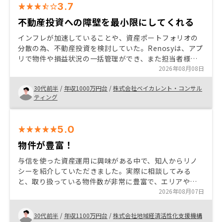
3.7
不動産投資への障壁を最小限にしてくれる
インフレが加速していることや、資産ポートフォリオの
分散の為、不動産投資を検討していた。Renosyは、アプ
リで物件や損益状況の一括管理ができ、また担当者様の
サポートも充実しており、懸念していた管理工数を最小
2026年08月08日
限で抑えられると感じた。また売却する際もRenosyネッ
30代前半
/
年収1000万円台
/
株式会社ベイカレント・コンサル
トワークの中で比較的容易に進められる部分は魅力的だ
ティング
った。
5.0
物件が豊富！
与信を使った資産運用に興味がある中で、知人からリノ
シーを紹介していただきました。実際に相談してみる
と、取り扱っている物件数が非常に豊富で、エリアや価
格帯などさまざまな選択肢の中から比較・検討できた点
2026年08月07日
が特に良かったです。また、営業担当の方にも丁寧かつ
迅速にフォローしていただき、不明点や不安な部分もそ
30代前半
/
年収1100万円台
/
株式会社地域経済活性化支援機構