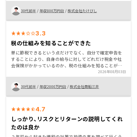
すのでおすすめできます。
30代前半
/
年収800万円台
/
株式会社たけびし
3.3
税の仕組みを知ることができた
単に節税できるという点だけでなく、自分で確定申告を
することにより、自身の給与に対してどれだけ税金や社
会保険がかかっているのか、税の仕組みを知ることがで
きた。 それによって、物件を運用する事により、どれだ
2026年08月03日
け節税効果があるのかをリノシーで知ることができた。
30代前半
/
年収2000万円台
/
株式会社商船三井
4.7
しっかり､リスクとリターンの説明してくれ
たのは良か
２年前から起きた増税の対策で投資の事を調べて行くう