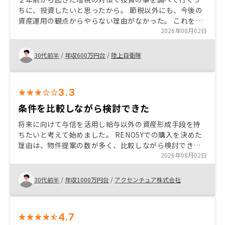
ちに、投資したいと思ったから。 節税以外にも、今後の
資産運用の観点からやらない理由がなかった。 これを境
に投資の事を勉強したいと思った。 ただし、この国にお
2026年08月02日
いては投資のことについて理解が追いついてないため、
他の人にすすめる事は難しい。 説明時に専門用語も大事
30代前半
/
年収600万円台
/
陸上自衛隊
だが、専門用語を例え話しで説明した方が良いと思っ
た。
3.3
条件を比較しながら検討できた
将来に向けて与信を活用し給与以外の資産形成手段を持
ちたいと考えて始めました。 RENOSYでの購入を決めた
理由は、物件提案の数が多く、比較しながら検討できた
ことに加え、担当者が条件面や管理プランについてこち
2026年08月02日
らの懸念に合わせて調整・説明してくれたためです。
30代前半
/
年収1000万円台
/
アクセンチュア株式会社
4.7