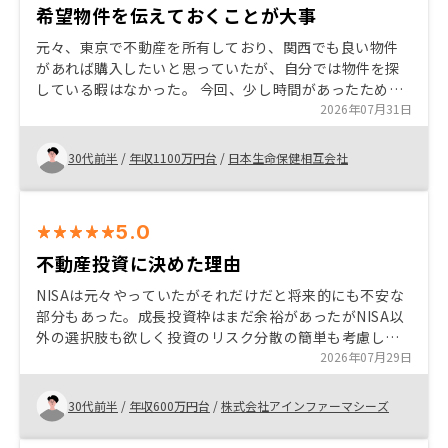
希望物件を伝えておくことが大事
元々、東京で不動産を所有しており、関西でも良い物件
があれば購入したいと思っていたが、自分では物件を探
している暇はなかった。 今回、少し時間があったため、
自身の資産整理していたところ、タイミングよく良い物
2026年07月31日
件を紹介してもらえたため購入した。 良い物件に出会え
るかは、運とタイミングがあるため、良い機会は逃さず
30代前半
/
年収1100万円台
/
日本生命保健相互会社
に決断していくことが大切だと思う。
5.0
不動産投資に決めた理由
NISAは元々やっていたがそれだけだと将来的にも不安な
部分もあった。成長投資枠はまだ余裕があったがNISA以
外の選択肢も欲しく投資のリスク分散の簡単も考慮した
上で色々調べていたら不動産投資を気になった。選んだ
2026年07月29日
大きなきっかけは借入を使えること。
30代前半
/
年収600万円台
/
株式会社アインファーマシーズ