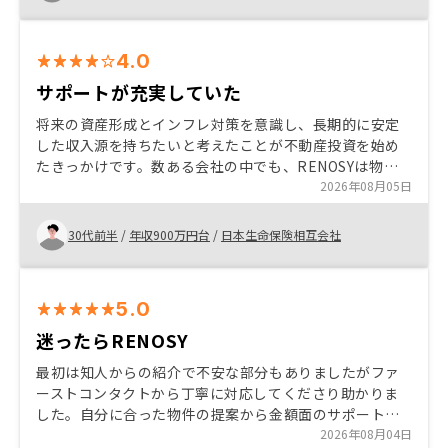
の都度解消できたため、安心して進めることができまし
た。
4.0
サポートが充実していた
将来の資産形成とインフレ対策を意識し、長期的に安定
した収入源を持ちたいと考えたことが不動産投資を始め
たきっかけです。数ある会社の中でも、RENOSYは物件
提案から契約、管理までの流れが分かりやすく、担当者
2026年08月05日
の説明も丁寧だったため安心感がありました。また、ア
プリで資産状況を確認できる点や、初心者向けのサポー
30代前半
/
年収900万円台
/
日本生命保険相互会社
ト体制が充実していたことも購入を決めた理由です。こ
れから検討される方には、短期的な利益だけでなく、長
期的な資産形成という視点で考えることをおすすめした
5.0
いです。
迷ったらRENOSY
最初は知人からの紹介で不安な部分もありましたがファ
ーストコンタクトから丁寧に対応してくださり助かりま
した。自分に合った物件の提案から金額面のサポートは
とても丁寧で安心できます。アフターケアも充実してま
2026年08月04日