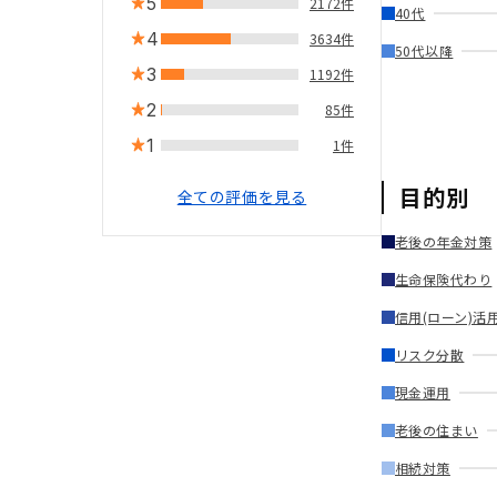
5
2172件
40代
4
3634件
50代以降
3
1192件
2
85件
1
1件
目的別
全ての評価を見る
老後の年金対策
生命保険代わり
信用(ローン)活
リスク分散
現金運用
老後の住まい
相続対策