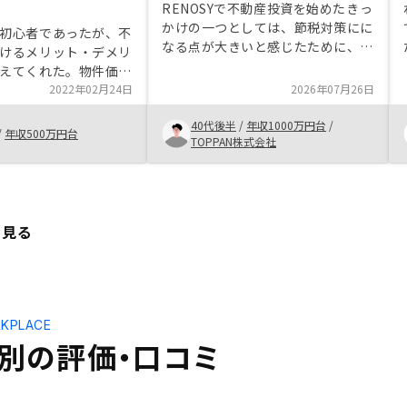
RENOSYで不動産投資を始めたきっ
かけの一つとしては、節税対策にに
初心者であったが、不
なる点が大きいと感じたために、ま
けるメリット・デメリ
ずはネット上で申し込みを行い、
えてくれた。物件価格
面談にて対応をして、不足している
Iでの判定をもとに算出
2022年02月24日
2026年07月26日
知識や聞きたい事や不安な点を相談
拠も提示してくれて納
を行えた。
40代後半
/
年収1000万円台
/
た。今後不動産投資に
/
年収500万円台
TOPPAN株式会社
まずリノシーのサービ
しい。
と見る
KPLACE
別の評価・口コミ