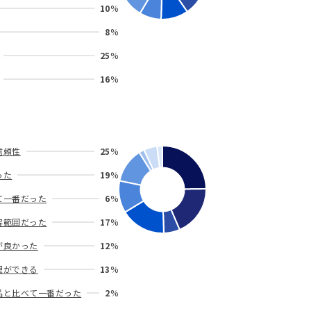
10
%
8
%
25
%
16
%
信頼性
25
%
った
19
%
て一番だった
6
%
容範囲だった
17
%
が良かった
12
%
理ができる
13
%
品と比べて一番だった
2
%