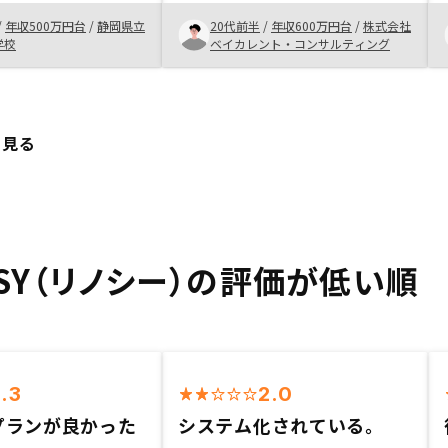
こちらがコスト感を抱
証の充実(空室、設備、原状回復費
/
年収500万円台
/
静岡県立
20代前半
/
年収600万円台
/
株式会社
代行してくださってい
等) ・ローンのレバレッジによる
学校
ベイカレント・コンサルティング
クッと投資、サクッと
収益性 ・
きた！と思います。
と見る
OSY（リノシー）の評価が低い順
1.3
2.0
プランが良かった
システム化されている。