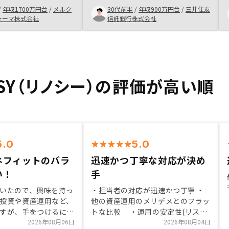
自信です。信じれるか
きっかけです。 ・RENOSYのサイ
/
年収1700万円台
/
メルク
30代前半
/
年収900万円台
/
三井住友
、それは一歩を踏み出
トに情報登録したところ、すぐにお
ォーマ株式会社
信託銀行株式会社
向こうの景色は見れな
電話をいただき、はじめは信用して
。私もまだまだ始めた
よいか怪しんでいましたが、実際に
からも勉強しながら続
面談して、ややラフな印象は受ける
と思います。
もののこちらのニーズに対してきち
んと応えていただけました。 ・特
D
に節税の仕組みについて、顧問税理
OSY（リノシー）の評価が高い順
士の方との面談の機会もいただき、
納得するまで徹底的にご説明いただ
けました。 ・不動産収支の観点で
も、細かいところまで質問に答えて
いただけました。・RENOSYの収益
がどのように生まれているか積極的
5.0
5.0
に開示した方が顧客からの信頼を早
ネフィットのバラ
迅速かつ丁寧な対応が決め
期に得やすいと思います。 ・不動
産のキャッシュフローが赤でも投資
い！
手
した方がよい理由を簡単に伝えられ
いたので、興味を持っ
・担当者の対応が迅速かつ丁寧 ・
る資料があるといいと思います。
投資や資産運用など、
他の資産運用のメリデメとのフラッ
すが、手をつけるには
トな比較 ・運用の安定性(リスク
、時間もありません。
2026年08月06日
の少なさ) ・インフレ対策 ・保
2026年08月04日