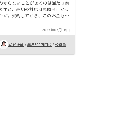
わからないことがあるのは当たり前
ですと、最初の対応は素晴らしかっ
たが，契約してから、このお金もこ
のお金もかかるの？と言うことが多
かった。その都度『ちゃんと説明し
2026年07月16日
ました』と言われ続けたが、メモも
していない、文書でももらっていな
40代後半
/
年収500万円台
/
公務員
い、どこにも記載されていなかっ
た。お金に関しては大切なことなの
で、何度も説明して欲しかった。良
いとこしか言わないイメージ。少し
考えさせてくださいと言った時も
『今押さえてある物件を他の人に紹
介したいので、放棄してくださ
い！』などとも言われ、不信感しか
ありません。 高い買い物です。 も
う少しきちんと書面であらわし、何
度も説明していただきたいです。初
めて契約する方に、私の体験はぜひ
知っていていただきたいです。