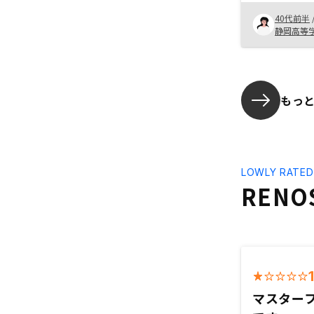
リノシーは、
40代前半
く部分を全て
静岡高等
る印象で、サ
資産形成がで
もっ
LOWLY RATED
REN
マスター