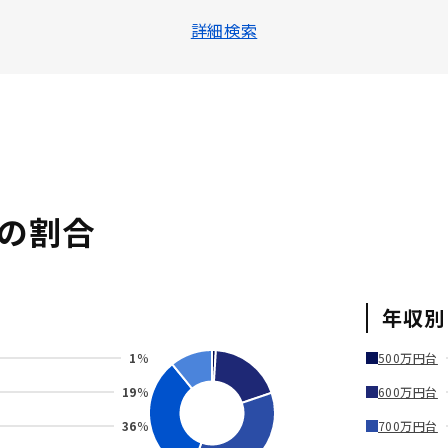
詳細検索
の割合
年収別
1
%
500万円台
19
%
600万円台
36
%
700万円台