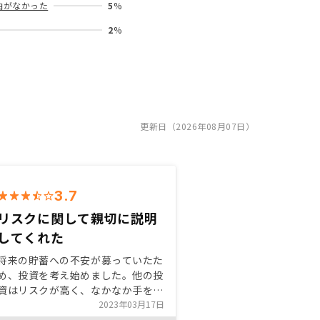
由がなかった
5
%
2
%
更新日（2026年08月07日）
3.7
リスクに関して親切に説明
してくれた
将来の貯蓄への不安が募っていたた
め、投資を考え始めました。他の投
資はリスクが高く、なかなか手を出
さないでいたところ、不動産投資は
2023年03月17日