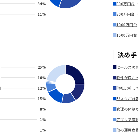
34
%
800万円台
11
%
900万円台
1000万円台
1500万円台
決め手
25
%
セールスの
16
%
物件が良か
用
12
%
他社比較し
15
%
リスクが許
8
%
管理の体制
1
%
アプリで管
1
%
他の運用商