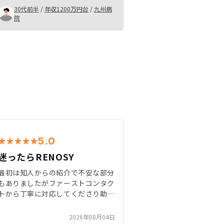
確かにリスクはあるものの、そのリ
30代前半
/
年収1200万円台
/
九州病
スクに関して親切に説明してくださ
院
ったので、契約を決めました。契約
する上でリスクのことは気になると
思うので、満足するまで質問したら
良いと思います。流れを早めに教え
ていただければ、対応がしやすかっ
たと思います。
5.0
迷ったらRENOSY
最初は知人からの紹介で不安な部分
もありましたがファーストコンタク
トから丁寧に対応してくださり助か
りました。自分に合った物件の提案
から金額面のサポートはとても丁寧
2026年08月04日