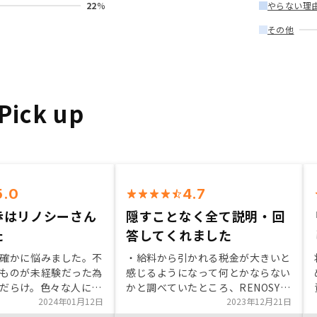
22
%
やらない理
その他
ick up
5.0
4.7
歩はリノシーさん
隠すことなく全て説明・回
た
答してくれました
確かに悩みました。不
・給料から引かれる税金が大きいと
ものが未経験だった為
感じるようになって何とかならない
だらけ。色々な人に聞
かと調べていたところ、RENOSYの
否両論。でも結局決め
2024年01月12日
SNS広告をたまたま見つけたことが
2023年12月21日