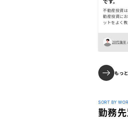
です。
不動産投資は
動産投資にお
ットをよく教
に対してもA
していると根
得感は得られ
20代後半
挑戦する方は
スを聞いて欲
もっ
SORT BY WOR
勤務先