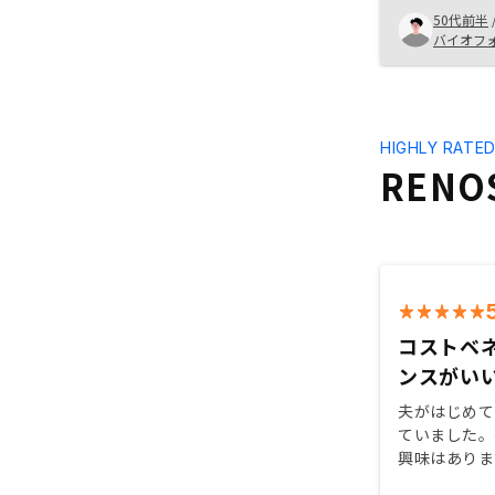
るのは皆さん
50代前半
信じれないか
バイオフ
さないとその
いと思います
ばかり、これ
けて行きたい
HIGHLY RATE
REN
コストベ
ンスがい
夫がはじめて
ていました。
興味はありま
勇気がいるし