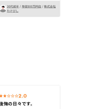
で安心できます。アフターケアも充
実してますのでおすすめできます。
30代前半
/
年収800万円台
/
株式会社
たけびし
2.0
後悔の日々です。