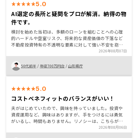
5.0
AI選定の長所と疑問をプロが解消。納得の物
件です。
検討を始めた当初は、多額のローンを組むことへの心理
的ハードルや空室リスク、将来的な資産価値の下落など
不動産投資特有の不透明な要素に対して強い不安を抱い
ていました。しかし、担当者の方がこちらの懸念点を一
2026年08月07日
つ一つ丁寧に聞き、具体的な数値と根拠を持って回答し
てくださったことで、漠然とした不安が解消されまし
50代前半
/
年収700万円台
/
山形県庁
た。特に夜遅い時間帯の相談であっても、常に真摯かつ
迅速に対応いただけたことで、ビジネスパートナーとし
ての深い信頼関係を築くことができました 最終的にはリ
5.0
スクを許容できる範囲まで明確に整理できたこと。そし
て、この担当者なら任せられると確信を持ったことが、
コストベネフィットのバランスがいい！
購入を決めた最大の決め手です。 評価の「見える化」:AI
夫がはじめていたので、興味を持っていました。投資や
が算出する客観的スコアリングをして欲しかったです。
資産運用など、興味はありますが、手をつけるには勇気
物件を比較する際に、どの項目が高いのかなどを知りた
がいるし、時間もありません。リノシーは、こちらがコ
かったです。
スト感を抱く部分を全て代行してくださっている印象
2026年08月06日
で、サクッと投資、サクッと資産形成ができた！と思い