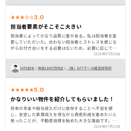
3.0
担当者要素がそこそこ大きい
担当者によってかなり品質に差がある。私は担当者を変
更していただいた。合わない担当者とストレスを感じな
がらお付き合いをする必要はないため、必要に応じて担
当者変更を要求する事は合理的である。担当の変更要求
2026年07月24日
にスピーディーに対応いただけたことは評価します。
50代前半
/
年収1800万円台
/
（株）NTTデータ経営研究所
5.0
かなりいい物件を紹介してもらいました！
将来の年金や給与収入だけに依存することへ不安を感
じ、安定した家賃収入を得ながら資産形成を進めたいと
思ったことが、不動産投資を始めた大きな理由です。ま
た、インフレ対策や節税効果も期待でき、自分の努力次
2026年07月23日