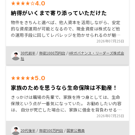
4.0
納得がいくまで寄り添っていただけた
物件をきちんと選べば、他人資本を活用しながら、安定
的な資産運用が可能となるので、現金資産は株式など他
の運用手段に回してレバレッジを効かせられるのが魅力
だと感じています。 中でも、reonsyは物件のストックの
2026年07月25日
数や、サポート体制が特に充実していると感じました。
30代前半
/
年収1000万円台
/
HRガバナンス・リーダーズ株式会
諸費用の内訳や必要な理由、他社との比較(●●という項
社
目が他社より高いが、それが妥当な理由など)がわかると
安心して決められた。
5.0
家族のためを思うなら生命保険は不動産！
きっかけは職場の先輩で、家族を持つ身としては、生命
保険という点が一番気になっていた。 お勧めしたい内容
は、 自分が死亡した場合に、家族に借金を背負わせるこ
となく、資産として残せて、売却したり、家賃収入とし
2026年07月25日
て、家族にお金を残すことができる。
20代後半
/
年収500万円台
/
国家公務員