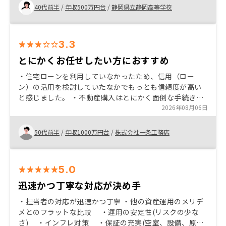
ます。
40代前半
/
年収500万円台
/
静岡県立静岡高等学校
3.3
とにかくお任せしたい方におすすめ
・住宅ローンを利用していなかったため、信用（ロー
ン）の活用を検討していたなかでもっとも信頼度が高い
と感じました。 ・不動産購入はとにかく面倒な手続きが
多いと思いますが、最小限にする仕組みが構築されてい
2026年08月06日
て素人が始めるにはちょうど良いと思います。
50代前半
/
年収1000万円台
/
株式会社一条工務店
5.0
迅速かつ丁寧な対応が決め手
・担当者の対応が迅速かつ丁寧 ・他の資産運用のメリデ
メとのフラットな比較 ・運用の安定性(リスクの少な
さ) ・インフレ対策 ・保証の充実(空室、設備、原状