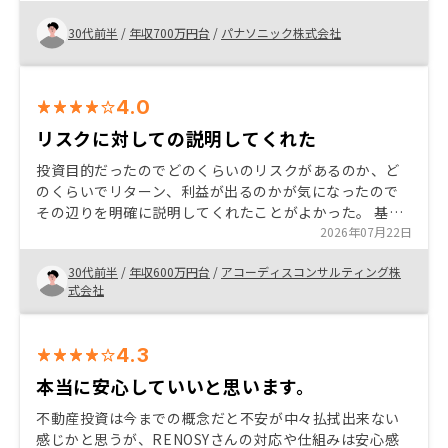
第で資産を拡大できる点に魅力を感じました。
30代前半
/
年収700万円台
/
パナソニック株式会社
4.0
リスクに対しての説明してくれた
投資目的だったのでどのくらいのリスクがあるのか、ど
のくらいでリターン、利益が出るのかが気になったので
その辺りを明確に説明してくれたことがよかった。 基本
的には長期投資なので、そのあたりを考慮して少額では
2026年07月22日
じめられるのがよいと思う。
30代前半
/
年収600万円台
/
アコーディスコンサルティング株
式会社
4.3
本当に安心していいと思います。
不動産投資は今までの概念だと不安が中々払拭出来ない
感じかと思うが、RENOSYさんの対応や仕組みは安心感