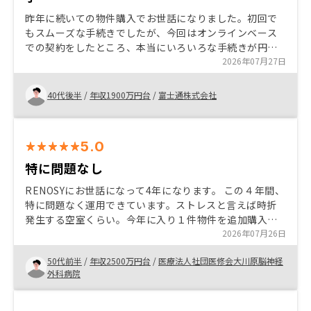
昨年に続いての物件購入でお世話になりました。初回で
もスムーズな手続きでしたが、今回はオンラインベース
での契約をしたところ、本当にいろいろな手続きが円滑
に進められ、良い購入体験となりました 購入後の確定申
2026年07月27日
告や出口戦略に向けての相談なども期待できることか
ら、ご依頼して正解だったと実感しております。
40代後半
/
年収1900万円台
/
富士通株式会社
5.0
特に問題なし
RENOSYにお世話になって4年になります。 この４年間、
特に問題なく運用できています。ストレスと言えば時折
発生する空室くらい。今年に入り１件物件を追加購入し
ましたが、今回も問題なくスムーズに事が運びました。
2026年07月26日
50代前半
/
年収2500万円台
/
医療法人社団医修会大川原脳神経
外科病院