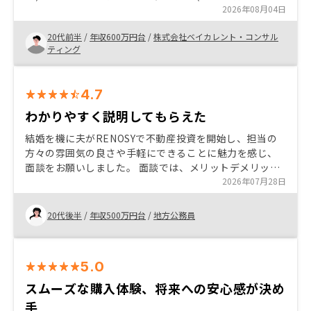
回復費等) ・ローンのレバレッジによる収益性 ・
2026年08月04日
20代前半
/
年収600万円台
/
株式会社ベイカレント・コンサル
ティング
4.7
わかりやすく説明してもらえた
結婚を機に夫がRENOSYで不動産投資を開始し、担当の
方々の雰囲気の良さや手軽にできることに魅力を感じ、
面談をお願いしました。 面談では、メリットデメリット
だけでなく不安点についてもしっかり説明していただい
2026年07月28日
たことで安心して私も不動産投資を開始することにしま
した。
20代後半
/
年収500万円台
/
地方公務員
5.0
スムーズな購入体験、将来への安心感が決め
手