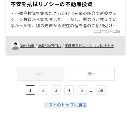
不安を払拭リノシーの不動産投資
・不動産投資を始めたきっかけは先輩の紹介で新築マン
ション投資から始めました。しかし、懸念点が拭えてい
なかった後、別の先輩から現在の担当者のご招待受け、
今に至ります。 ・物件選びの考え方等を詳しく教えてい
2026年07月12日
ただけたので現在では当初抱いていた不安も解消してい
ます。 各種媒体による評判の獲得 成功者の事例紹介
30代前半
/
年収900万円台
/
伊藤忠アビエーション株式会社
前へ
次へ
1
2
3
4
5
...
58
リストのトップに戻る