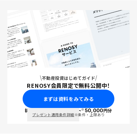
不動産投資はじめてガイド
RENOSY会員限定で無料公開中！
まずは資料をみてみる
※
初回面談で
ポイント
50,000
円分
PayPay
プレゼント適用条件詳細
※条件・上限あり