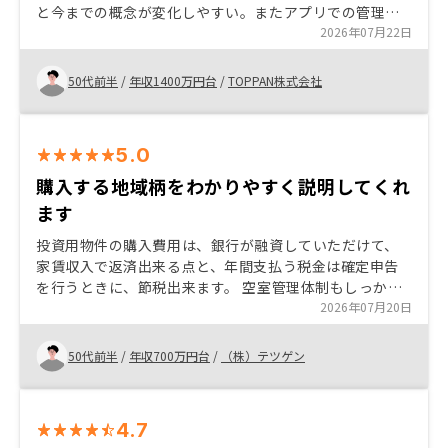
と今までの概念が変化しやすい。またアプリでの管理や
確認の操作性も高く始めて良かったと本当に思えていま
2026年07月22日
す。
50代前半
/
年収1400万円台
/
TOPPAN株式会社
5.0
購入する地域柄をわかりやすく説明してくれ
ます
投資用物件の購入費用は、銀行が融資していただけて、
家賃収入で返済出来る点と、年間支払う税金は確定申告
を行うときに、節税出来ます。 空室管理体制もしっかり
されていて、入居者が退去予定申請したときに、新しい
2026年07月20日
入居者を募集します、物件地域も都市開発が進む地域を
選定するので入居者がはやくに見つかるので空室リスク
50代前半
/
年収700万円台
/
（株）テツゲン
が小さく安心です。
4.7