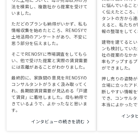
った土地について、母が売却以外の方
に悩んでいることを
法を模索し、複数社から提案を受けて
く伝えたところ、R
いました。
タントの方から連
ただどのプランも納得がいかず、私も
えると、私たちが
情報収集を始めたところ、RENOSYで
報の整理をしてく
土地活用のアンケートがあり、不安に
建物を建てるとい
思う部分を伝えました。
ンも検討していた
そこでRENOSYに市場調査をしてもら
社の提案のなかか
い、他で受けた提案と実際の賃貸需要
率もアップするプ
には乖離があることがわかりました。
ができました。
最終的に、家族間の意見をRENOSYの
押し売りの姿勢が
コンサルタントがうまく汲み取ってく
立場に立ったアド
れ、長期間賃貸需要が見込める「戸建
断しやすい情報を
て賃貸」に着地しました。母も納得で
でき、コンサルタ
きているようで、よかったなと思いま
本当によかったで
す。
インタ
インタビューの続きを読む