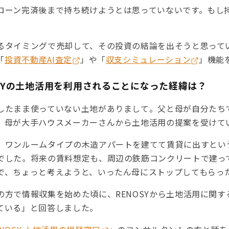
ローン完済後まで持ち続けようとは思っていないです。もし持
るタイミングで売却して、その投資の結論を出そうと思って
「
投資不動産AI査定
」や「
収⽀シミュレーション
」機能
OSYの土地活用を利用されることになった経緯は？
したまま使っていない土地がありまして。父と母が自分たち
、母が大手ハウスメーカーさんから土地活用の提案を受けて
、ワンルームタイプの木造アパートを建てて賃貸に出すとい
でした。将来の賃料想定も、周辺の鉄筋コンクリートで建っ
で、ちょっと考えようと、いったん母にストップしてもらっ
の方で情報収集を始めた頃に、RENOSYから土地活用に関
ている」と回答しました。