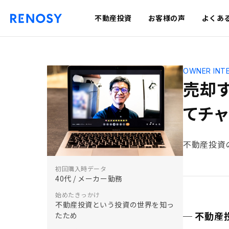
不動産投資
お客様の声
よくあ
OWNER INT
売却
てチャ
不動産投資
初回購入時データ
40代 / メーカー勤務
始めたきっかけ
不動産投資という投資の世界を知っ
─ 不動
たため