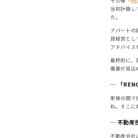
その後「
R
当初計画し
た。
アパートの
貸経営とし
アドバイス
最終的に、
需要が見込
─ 「RE
家族の間で
ね。そこに
─ 不動
不動産会社