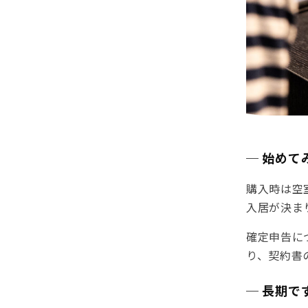
─ 始めて
購入時は空
入居が決ま
確定申告に
り、契約書
─ 長期