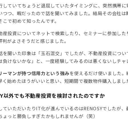
行していてちょうど退屈していたタイミングに、突然携帯に
いつつ、暇だったので話を聞いてみました。結局その会社は
そこで初めて知ったんです。
動産投資についてネットで検索したり、セミナーに参加したり
評判がよさそうだと感じました。
話を聞いた印象は「玉石混交」でしたが、不動産投資につい
は負けないかな」と、一度経験してみるのは悪くないしチャ
リーマンが持つ信用力という強み
を使えるだけ使いました。
早く始めたほうがいいと思い、短期間で複数物件購入しまし
OSY以外でも不動産投資を検討されたのですか
していただいたりIT化が進んでいるのはRENOSYでしたが、
ちょっと勝負しすぎたかもしれませんが（笑）