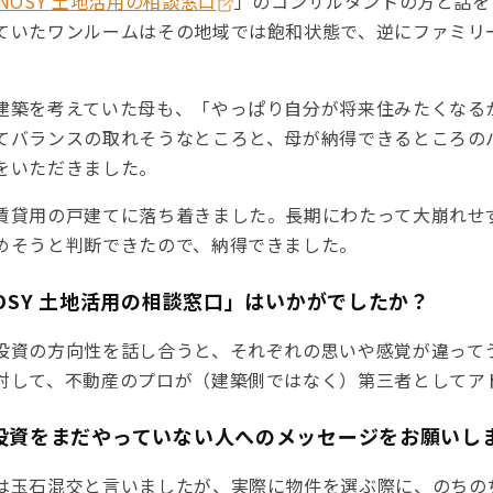
ENOSY 土地活用の相談窓口
」のコンサルタントの方と話を
ていたワンルームはその地域では飽和状態で、逆にファミリ
建築を考えていた母も、「やっぱり自分が将来住みたくなる
てバランスの取れそうなところと、母が納得できるところの
をいただきました。
賃貸用の戸建てに落ち着きました。長期にわたって大崩れせ
めそうと判断できたので、納得できました。
NOSY 土地活用の相談窓口」はいかがでしたか？
投資の方向性を話し合うと、それぞれの思いや感覚が違って
対して、不動産のプロが（建築側ではなく）第三者としてア
産投資をまだやっていない人へのメッセージをお願いし
は玉石混交と言いましたが、実際に物件を選ぶ際に、のちの