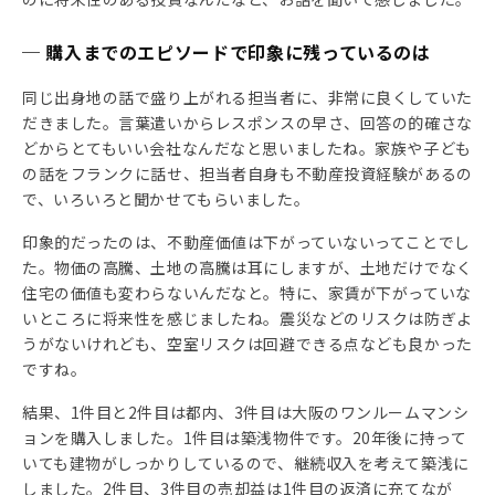
─ 購入までのエピソードで印象に残っているのは
同じ出身地の話で盛り上がれる担当者に、非常に良くしていた
だきました。言葉遣いからレスポンスの早さ、回答の的確さな
どからとてもいい会社なんだなと思いましたね。家族や子ども
の話をフランクに話せ、担当者自身も不動産投資経験があるの
で、いろいろと聞かせてもらいました。
印象的だったのは、不動産価値は下がっていないってことでし
た。物価の高騰、土地の高騰は耳にしますが、土地だけでなく
住宅の価値も変わらないんだなと。特に、家賃が下がっていな
いところに将来性を感じましたね。震災などのリスクは防ぎよ
うがないけれども、空室リスクは回避できる点なども良かった
ですね。
結果、1件目と2件目は都内、3件目は大阪のワンルームマンシ
ョンを購入しました。1件目は築浅物件です。20年後に持って
いても建物がしっかりしているので、継続収入を考えて築浅に
しました。2件目、3件目の売却益は1件目の返済に充てなが