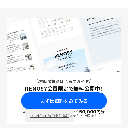
不動産投資はじめてガイド
RENOSY会員限定で無料公開中！
まずは資料をみてみる
※
初回面談で
ポイント
50,000
円分
PayPay
プレゼント適用条件詳細
※条件・上限あり