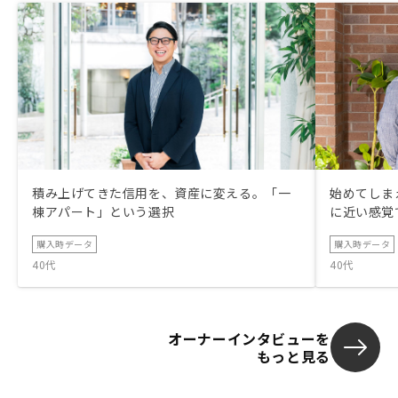
積み上げてきた信用を、資産に変える。「一
始めてしまえ
棟アパート」という選択
に近い感覚
購入時データ
購入時データ
40代
40代
オーナーインタビューを
もっと見る