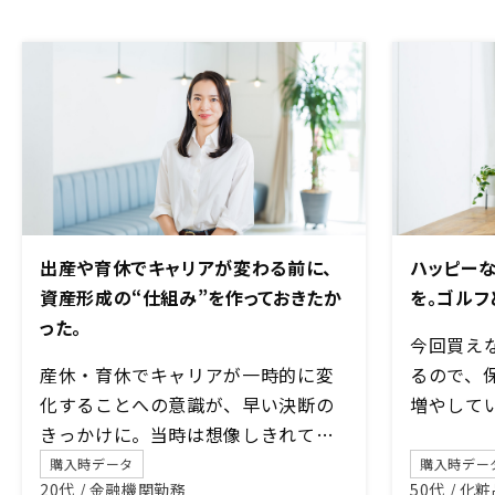
出産や育休でキャリアが変わる前に、
ハッピー
資産形成の“仕組み”を作っておきたか
を。ゴルフ
った。
今回買え
産休・育休でキャリアが一時的に変
るので、
化することへの意識が、早い決断の
増やして
きっかけに。当時は想像しきれてい
なかった「教育資金」としての価値
購入時データ
購入時デー
20代 / 金融機関勤務
50代 / 
も、子育て中の今、大きな安心感に