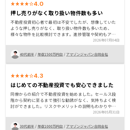
4.0
押し売りがなく取り扱い物件数も多い
不動産投資初心者で最初は不安でしたが、想像していた
ような押し売りがなく、取り扱い物件数も多いため、
様々な物件を比較検討できます。進捗管理や契約もアプ
リで簡単に進めることができました。セールスの方もい
2026年07月04日
ろいろな質問や相談に答えて頂けたので、信頼できまし
た。
40代前半
/
年収1500万円台
/
アマゾンジャパン合同会社
4.3
はじめての不動産投資でも安心できました
同僚からの紹介で不動産投資を始めました。セールス段
階から契約に至るまで強引な勧誘がなく、気持ちよく検
討ができました。リスクやメリットの説明もわかりやす
く、意思決定からのスピーディーな契約までのサポート
2026年05月31日
も好感をもてました。
30代前半
/
年収1000万円台
/
アマゾンジャパン合同会社