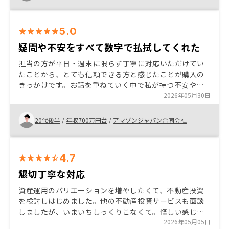
5.0
疑問や不安をすべて数字で払拭してくれた
担当の方が平日・週末に限らず丁寧に対応いただけてい
たことから、とても信頼できる方と感じたことが購入の
きっかけです。お話を重ねていく中で私が持つ不安や疑
問に対してもすべて明確な数字で回答いただくことがで
2026年05月30日
き、実際の物件シミュレーションについても細かい数字
ベースでお話できたのでRENOSYで購入しようと決めま
20代後半
/
年収700万円台
/
アマゾンジャパン合同会社
した。
4.7
懇切丁寧な対応
資産運用のバリエーションを増やしたくて、不動産投資
を検討しはじめました。他の不動産投資サービスも面談
しましたが、いまいちしっくりこなくて。怪しい感じと
いうモヤモヤが取れず。 RENOSYの面談は、懇切丁寧に
2026年05月05日