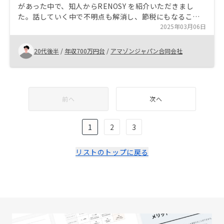
があった中で、知人からRENOSY を紹介いただきまし
た。話していく中で不明点も解消し、節税にもなること
から思い切って購入しようと踏み切りました。今、検討
2025年03月06日
中の方もまずは一歩踏み出してみたら良いのかなと考え
ています。
20代後半
/
年収700万円台
/
アマゾンジャパン合同会社
前へ
次へ
1
2
3
リストのトップに戻る