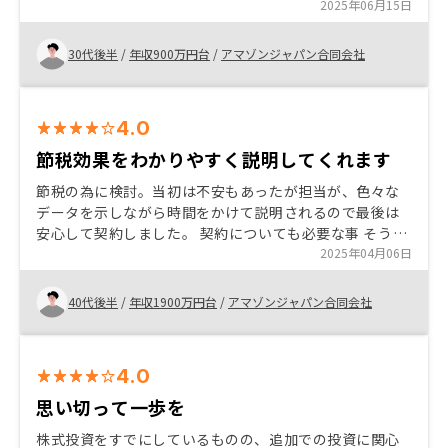
始めた。投資をして良かったと感じる程、期間が経過し
2025年06月15日
ていない。
30代後半
/
年収900万円台
/
アマゾンジャパン合同会社
4.0
節税効果をわかりやすく説明してくれます
節税の為に検討。当初は不安もあったが担当が、色々な
データを示しながら時間をかけて説明されるので最後は
安心して契約しました。 契約についても必要な事 そうで
ない事をしっかり伝えてくてるので非常に助かりまし
2025年04月06日
た。
40代後半
/
年収1900万円台
/
アマゾンジャパン合同会社
4.0
思い切って一歩を
株式投資をすでにしているものの、追加での投資に関心