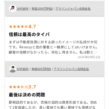
しっかり時間を取って説明してくださいます。少しでも
興味があるのであれば、丁寧に説明してもらえて、質問
30代前半
/
年収1000万円台
/
アマゾンジャパン合同会社
にもいくらでも応えてくれるRENOSYの面談をしてみた
らよいと思います。 その後で、じっくり悩んだ方が、自
分で調べるより格段に情報量が増えた状態で考えられる
4.7
と思います。単なる悩みから、比較検討をすることがで
きるよになると思います。 私自身は何度か購入し、結果
信頼は最高のタイパ
複数物件を所有していますが、追加購入時も変わらず丁
まずは不動産投資に対する誤ったイメージの払拭が大切
寧ですし、購入したら終わりではなく今後どうしていく
です。Renosyと他の業者と一触単にしてはいけません。
かという話も定期的にチェックインしていただけるので
顧客の信頼がなかったら、存在し得ません。私は割と自
安心です。
分の直感を信じるほうで、Renosyでの投資もそうです。
2026年04月11日
ローンの借り換えの提案なども積極的にしてほしいで
す。
50代前半
/
年収600万円台
/
アマゾンジャパン合同会社
3.7
最後は決めの問題
節税目的であるが、究極の目的は資産形成である。初め
て1年経過したが、良い意味でも悪い意味でも実感がな