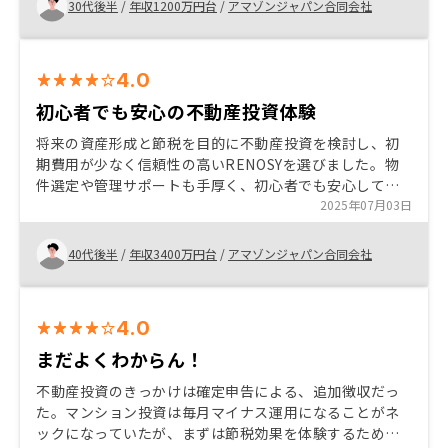
担当営業の冷雪様がとても親切でいつも迅速に希望も部
30代後半
/
年収1200万円台
/
アマゾンジャパン合同会社
件とシミュレーションを送ってくれました。おかけ様
で、数ヶ月で好きな物件を購入することができました。
今後もぜひ引き続き気に入りの部件をrenosyで探したい
4.0
と思います。 気に入り物件が出てくる時、システムから
担当営業にメールとかで連絡いただければ、より迅速に
初心者でも安心の不動産投資体験
カスタマーに紹介できるようになり、成約スピードもっ
将来の資産形成と節税を目的に不動産投資を検討し、初
と上がると思います。
期費用が少なく信頼性の高いRENOSYを選びました。物
件選定や管理サポートも手厚く、初心者でも安心して始
められます。忙しい方や副収入を考える方におすすめで
2025年07月03日
す！
40代後半
/
年収3400万円台
/
アマゾンジャパン合同会社
4.0
まだよくわからん！
不動産投資のきっかけは確定申告による、追加徴収だっ
た。マンション投資は毎月マイナス運用になることがネ
ックになっていたが、まずは節税効果を体験するために