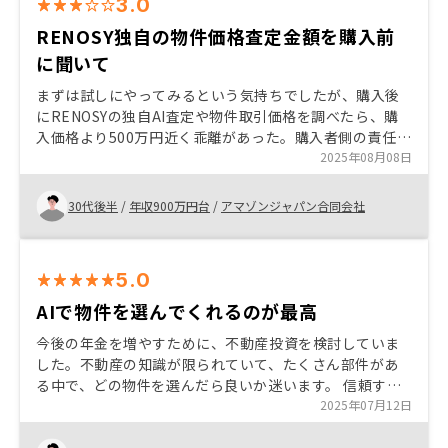
3.0
RENOSY独自の物件価格査定金額を購入前
に聞いて
まずは試しにやってみるという気持ちでしたが、購入後
にRENOSYの独自AI査定や物件取引価格を調べたら、購
入価格より500万円近く乖離があった。購入者側の責任と
理解しているが、RENOSY側で把握している情報を意図
2025年08月08日
して伝えていないと感じ、他会社を比較してみようと思
いました。少なからず裏切られた気持ちです
30代後半
/
年収900万円台
/
アマゾンジャパン合同会社
5.0
AIで物件を選んでくれるのが最高
今後の年金を増やすために、不動産投資を検討していま
した。不動産の知識が限られていて、たくさん部件があ
る中で、どの物件を選んだら良いか迷います。 信頼する
友達からrenosyのを紹介いただきました。AIモデルで利
2025年07月12日
回りが高い物件を選んでくれることは最強です。 また、