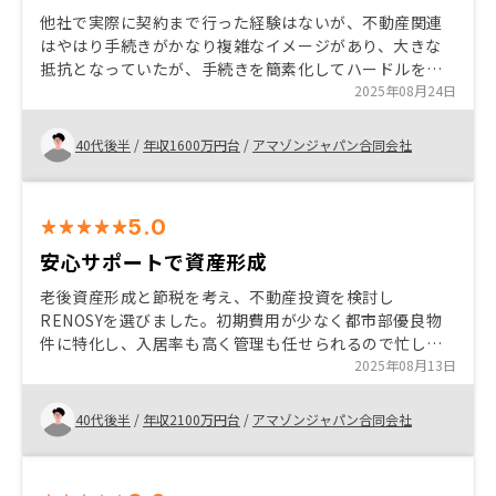
他社で実際に契約まで行った経験はないが、不動産関連
はやはり手続きがかなり複雑なイメージがあり、大きな
抵抗となっていたが、手続きを簡素化してハードルを下
げようと力を入れているのが、説明や実際の手続きから
2025年08月24日
も伝わってきた。 まだ簡素にできる部分、特に書類関
係、はあると思うので、もっとハードルを下げて、マー
40代後半
/
年収1600万円台
/
アマゾンジャパン合同会社
ケットを広げてほしい
5.0
安心サポートで資産形成
老後資産形成と節税を考え、不動産投資を検討し
RENOSYを選びました。初期費用が少なく都市部優良物
件に特化し、入居率も高く管理も任せられるので忙しい
方にも最適です。長期視点で安定運用を目指す方におす
2025年08月13日
すめです！
40代後半
/
年収2100万円台
/
アマゾンジャパン合同会社