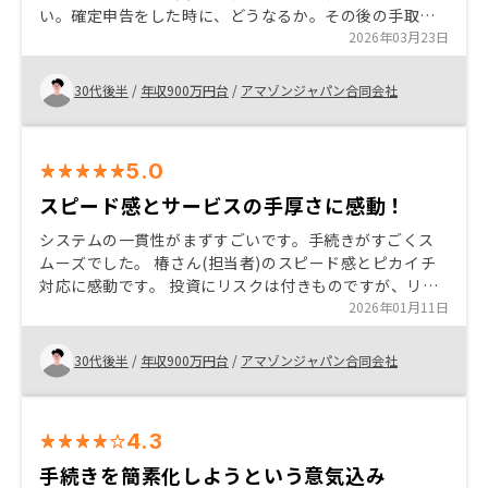
い。確定申告をした時に、どうなるか。その後の手取り
がどうなるか、説明はもらったが、どうなるか実感。体
2026年03月23日
験するのが楽しみである
30代後半
/
年収900万円台
/
アマゾンジャパン合同会社
5.0
スピード感とサービスの手厚さに感動！
システムの一貫性がまずすごいです。手続きがすごくス
ムーズでした。 椿さん(担当者)のスピード感とピカイチ
対応に感動です。 投資にリスクは付きものですが、リノ
シーさんはリスク面も包み隠さず説明してくれるので不
2026年01月11日
安が軽減されます。ChatGPTで、「不動産投資するなら
どこの会社がいい？」と聞いてトップに名前が出たリノ
30代後半
/
年収900万円台
/
アマゾンジャパン合同会社
シーさん。さすが。
4.3
手続きを簡素化しようという意気込み