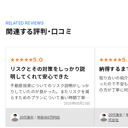
RELATED REVIEWS
関連する評判・口コミ
5.0
5
リスクとその対策をしっかり説
納得するま
明してくれて安心できた
知り合いの紹
ったので不安
不動産投資についてのリスク説明がしっか
の方が丁寧に
りしていたのが良かった。またリスクを減
いと思い購入に
らすためのプランについて長い時間丁寧に
若く周りの反
説明してもらえたので、安心して購入でき
2020年08月23日
そやった方が
た。
してくれまし
20代後半
/
20代後半
/
年収400万円台
式会社