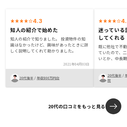
4.3
4
知人の紹介で始めた
迷っている
してくれる
知人の紹介で知りました。 投資物件の知
識はなかったけど、興味があったときに詳
既に他社で不
しく説明してくれて助かりました。
ていたので、
いとか、中長
2021年04月03日
面談で教えて
す。並行して
20代後半
/
談をしていた
20代後半
/
年収800万円台
院
ました。また
プリで運用が
やすさ、透明
願いする決め
20代の口コミをもっと見る