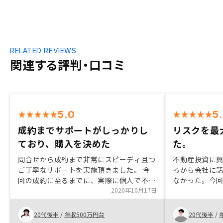
RELATED REVIEWS
関連する評判・口コミ
5.0
5
成約までサポートがしっかりし
リスクを最
ており、購入を決めた
た。
問合せから成約まで非常にスピーディ且つ
不動産投資に
ご丁寧なサポートを実施頂きました。 今
ろから会社に
回の成約に至るまでに、実際に個人で不動
なかった。今
産投資をされている方や、他社セールス等
2020年10月17日
とが聞けて納
で比較検討をしておりましたが、今ひとつ
対応、プラン
決め手に欠けていました。 ご担当の方が
入を決めまし
20代後半
/
年収500万円台
20代後半
/
ご自身の経験を踏まえて運用方法やリスク