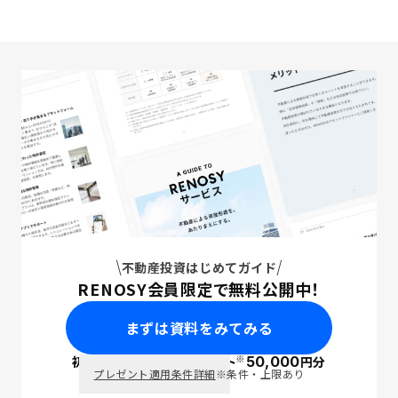
不動産投資はじめてガイド
RENOSY会員限定で無料公開中！
まずは資料をみてみる
※
初回面談で
ポイント
50,000
円分
PayPay
プレゼント適用条件詳細
※条件・上限あり