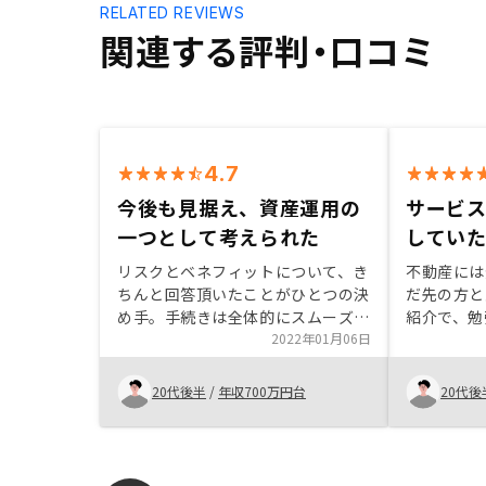
RELATED REVIEWS
関連する評判・口コミ
4.7
今後も見据え、資産運用の
サービ
一つとして考えられた
してい
リスクとベネフィットについて、き
不動産には
ちんと回答頂いたことがひとつの決
だ先の方と
め手。手続きは全体的にスムーズ。
紹介で、勉
現金の貯金も良いが、今後も見据
2022年01月06日
話を聞く前
え、資産運用の一つとして実施。フ
や、リノベ
ォローのプランが良かったことは決
ぞれに対し
20代後半
/
年収700万円台
20代後
め手と思う。上記6のアンケートに
あり、金額
ついて、100文字以上記載が必要な
あった。 
ら本文にそう書いて欲しい。いつま
入から、修
で経っても送信できない理由がわか
ートが充実