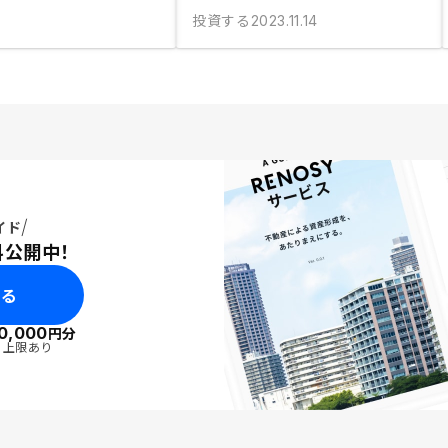
投資する
2023.11.14
イド
料公開中！
みる
0,000
円分
・上限あり