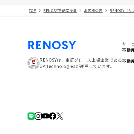
TOP
RENOSY不動産投資
お客様の声
RENOSY（
サー
不動
RENOSYは、東証グロース上場企業である
不動
GA technologiesが運営しています。