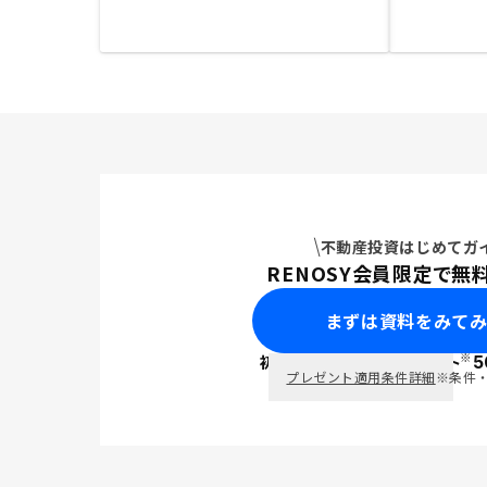
不動産投資はじめてガ
RENOSY会員限定で無
まずは資料をみて
※
初回面談で
ポイント
5
PayPay
プレゼント適用条件詳細
※条件