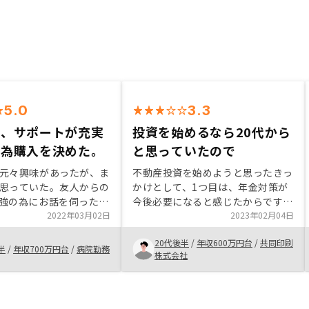
5.0
3.3
ス、サポートが充実
投資を始めるなら20代から
た為購入を決めた。
と思っていたので
元々興味があったが、ま
不動産投資を始めようと思ったきっ
思っていた。友人からの
かけとして、1つ目は、年金対策が
強の為にお話を伺った。
今後必要になると感じたからです。
は、購入後の入居者募集
2022年03月02日
20代から始めないと遅いと思った
2023年02月04日
ーション、売却などそれ
のもその理由です。 2つ目は、貯金
20代後半
/
年収600万円台
/
共同印刷
て手がかかるイメージが
が一定額貯まったら何かしらの投資
半
/
年収700万円台
/
病院勤務
株式会社
も余裕がないから抵抗が
をしてみようと思っていたところ、
しかし、リノシーでは購
自分の年収層が多い投資先だったこ
繕、売却、広告までサポ
とを知り始めました。 シミュレー
しており、安心して物件
ションやアプリでの管理ができるこ