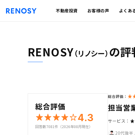
不動産投資
お客様の声
よくあ
RENOSY
の評
（リノシー）
総合評価：
総合評価
担当営
4.3
サービス：
回答数7081件（2026年08月現在）
20代後半