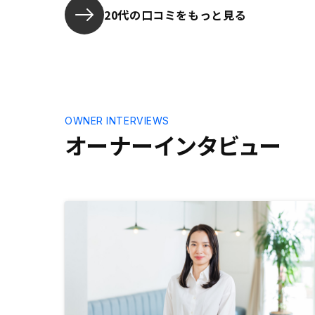
らなかった。また、顧客の金を扱う
を持てるこ
20代の口コミをもっと見る
事業であるなら、なるべく貴社によ
理費も比較
る書類不備や確認漏れは避けて欲し
よりも敷居
い。一度ならず複数回あったため、
入居者がい
信用に欠ける。
プリで経過
るのが良い
みで、取り
ているとこ
OWNER INTERVIEWS
オーナーインタビュー