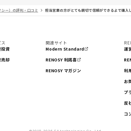
リノシー）の評判・口コミ
担当営業の方がとても親切で信頼ができるよで購入
ビス
関連サイト
RE
産投資
Modern Standard
運
産売却
RENOSY 利諾喜
RE
RENOSY マガジン
利
お
プ
反
コ