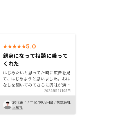
5.0
親身になって相談に乗って
くれた
はじめたいと思ってた時に広告を見
て、はじめようと思いました。おは
なしを聞いてみてさらに興味が沸
に、親身に聞いてくれた担当者さん
2024年11月08日
にはたいへん感謝しております。ま
20代後半
/
年収700万円台
/
株式会社
た、購入前後の面談もしっかりとし
大気社
ていて心強かったです。今後とも宜
しくお願い致します。