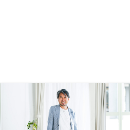
とが分かった。月々の管
とは今のデータ化、情報化社会に移
的安価で、想像していた
り変わっていく中では今後先陣を切
が高くないと分かった。
れるのではと思ったので会社自体に
ない際のサポートや、ア
も今後の展望を期待して決めまし
や詳細を見ることができ
た。アプリのより詳細な使い方やオ
。AIによる物件の絞り込
ーナーズパーティの様子などの情報
扱い物件が比較的安定し
を公開してほしいです。
ろも安心材料。