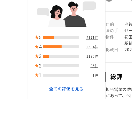
目的
老
決め手
セ
物件
初
5
2171件
駅徒
4
3634件
掲載日
20
3
1190件
2
85件
1
総評
1件
全ての評価を見る
担当営業の佐
があって、今