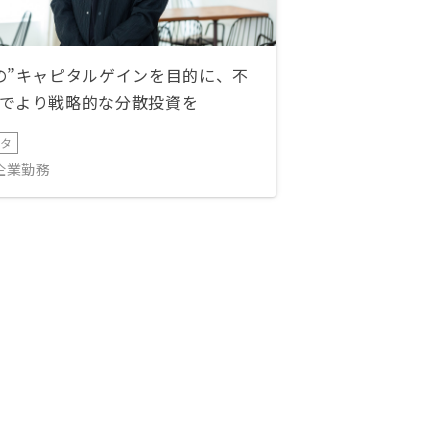
の”キャピタルゲインを目的に、不
でより戦略的な分散投資を
ータ
IT企業勤務