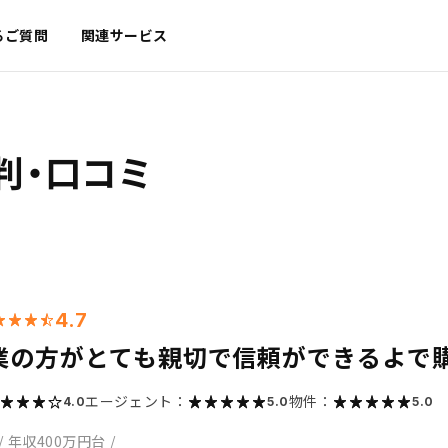
るご質問
関連サービス
判・口コミ
4.7
業の方がとても親切で信頼ができるよで
エージェント：
物件：
4.0
5.0
5.0
/
年収400万円台
/