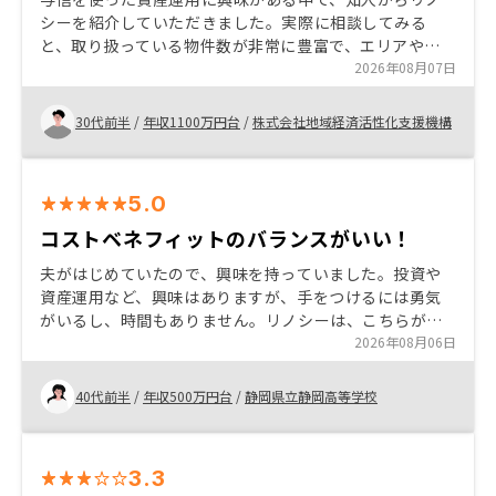
シーを紹介していただきました。実際に相談してみる
と、取り扱っている物件数が非常に豊富で、エリアや価
格帯などさまざまな選択肢の中から比較・検討できた点
2026年08月07日
が特に良かったです。また、営業担当の方にも丁寧かつ
迅速にフォローしていただき、不明点や不安な部分もそ
30代前半
/
年収1100万円台
/
株式会社地域経済活性化支援機構
の都度解消できたため、安心して進めることができまし
た。
5.0
コストベネフィットのバランスがいい！
夫がはじめていたので、興味を持っていました。投資や
資産運用など、興味はありますが、手をつけるには勇気
がいるし、時間もありません。リノシーは、こちらがコ
スト感を抱く部分を全て代行してくださっている印象
2026年08月06日
で、サクッと投資、サクッと資産形成ができた！と思い
ます。
40代前半
/
年収500万円台
/
静岡県立静岡高等学校
3.3