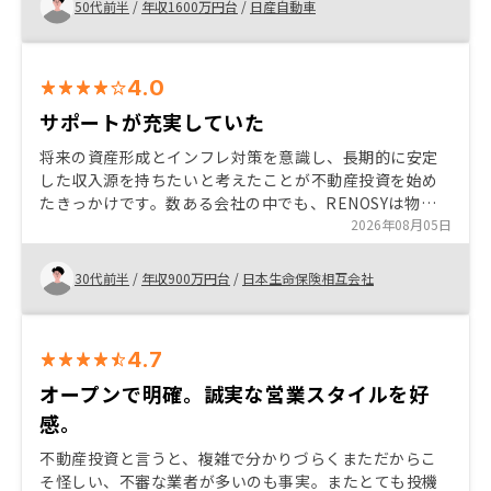
入に至りました。
50代前半
/
年収1600万円台
/
日産自動車
4.0
サポートが充実していた
将来の資産形成とインフレ対策を意識し、長期的に安定
した収入源を持ちたいと考えたことが不動産投資を始め
たきっかけです。数ある会社の中でも、RENOSYは物件
提案から契約、管理までの流れが分かりやすく、担当者
2026年08月05日
の説明も丁寧だったため安心感がありました。また、ア
プリで資産状況を確認できる点や、初心者向けのサポー
30代前半
/
年収900万円台
/
日本生命保険相互会社
ト体制が充実していたことも購入を決めた理由です。こ
れから検討される方には、短期的な利益だけでなく、長
期的な資産形成という視点で考えることをおすすめした
4.7
いです。
オープンで明確。誠実な営業スタイルを好
感。
不動産投資と言うと、複雑で分かりづらくまただからこ
そ怪しい、不審な業者が多いのも事実。またとても投機