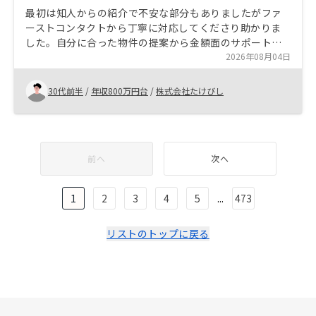
最初は知人からの紹介で不安な部分もありましたがファ
ーストコンタクトから丁寧に対応してくださり助かりま
した。自分に合った物件の提案から金額面のサポートは
とても丁寧で安心できます。アフターケアも充実してま
2026年08月04日
すのでおすすめできます。
30代前半
/
年収800万円台
/
株式会社たけびし
前へ
次へ
1
2
3
4
5
...
473
リストのトップに戻る