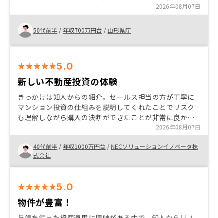
ていました。しかし、担当者の方がこちらの懸念点を一
2026年08月07日
つ一つ丁寧に聞き、具体的な数値と根拠を持って回答し
てくださったことで、漠然とした不安が解消されまし
50代前半
/
年収700万円台
/
山形県庁
た。特に夜遅い時間帯の相談であっても、常に真摯かつ
迅速に対応いただけたことで、ビジネスパートナーとし
ての深い信頼関係を築くことができました 最終的にはリ
5.0
スクを許容できる範囲まで明確に整理できたこと。そし
て、この担当者なら任せられると確信を持ったことが、
新しい不動産投資の体験
購入を決めた最大の決め手です。 評価の「見える化」:AI
きっかけは知人からの紹介。セールス担当の方が丁寧に
が算出する客観的スコアリングをして欲しかったです。
マンション投資の仕組みを説明してくれたことでリスク
物件を比較する際に、どの項目が高いのかなどを知りた
も理解しながら購入の決断ができたことが非常に良かっ
かったです。
た。また収支のシュミレーションなどのご案内も非常に
2026年08月07日
早くわかりやすいため欲しい情報がすぐに手に入り、こ
40代前半
/
年収1000万円台
/
NECソリューションイノベータ株
れまでの不動産投資のイメージが変わった。
式会社
5.0
物件が豊富！
与信を使った資産運用に興味がある中で、知人からリノ