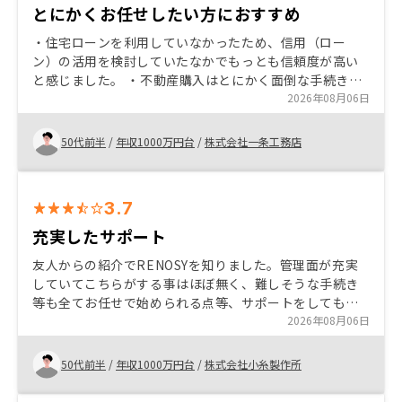
とにかくお任せしたい方におすすめ
・住宅ローンを利用していなかったため、信用（ロー
ン）の活用を検討していたなかでもっとも信頼度が高い
と感じました。 ・不動産購入はとにかく面倒な手続きが
多いと思いますが、最小限にする仕組みが構築されてい
2026年08月06日
て素人が始めるにはちょうど良いと思います。
50代前半
/
年収1000万円台
/
株式会社一条工務店
3.7
充実したサポート
友人からの紹介でRENOSYを知りました。管理面が充実
していてこちらがする事はほぼ無く、難しそうな手続き
等も全てお任せで始められる点等、サポートをしてもら
えるので誰でも楽に始められると思います。始めたばか
2026年08月06日
りでこれからだと思いますが、5年後、10年後を楽しみに
しています。
50代前半
/
年収1000万円台
/
株式会社小糸製作所