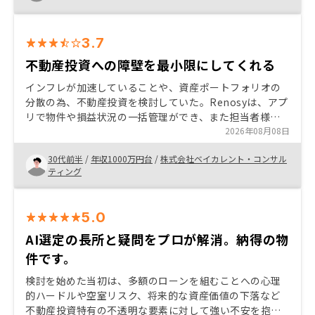
3.7
不動産投資への障壁を最小限にしてくれる
インフレが加速していることや、資産ポートフォリオの
分散の為、不動産投資を検討していた。Renosyは、アプ
リで物件や損益状況の一括管理ができ、また担当者様の
サポートも充実しており、懸念していた管理工数を最小
2026年08月08日
限で抑えられると感じた。また売却する際もRenosyネッ
30代前半
/
年収1000万円台
/
株式会社ベイカレント・コンサル
トワークの中で比較的容易に進められる部分は魅力的だ
ティング
った。
5.0
AI選定の長所と疑問をプロが解消。納得の物
件です。
検討を始めた当初は、多額のローンを組むことへの心理
的ハードルや空室リスク、将来的な資産価値の下落など
不動産投資特有の不透明な要素に対して強い不安を抱い