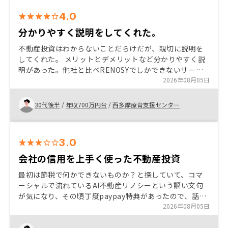
4.0
分かりやすく説明をしてくれた。
不動産投資はわからないことだらけだが、親切に説明を
してくれた。 メリットとデメリットなど分かりやすく説
明があった。他社と比べRENOSYでしかできないサービ
スがリノベーションの安さや物件の売買のしやすさだと
2026年08月05日
感じた。
30代後半
/
年収700万円台
/
西多摩療育支援センター
3.0
会社の信用を上手く使った不動産投資
最初は節税で何かできないものか？と探していて、コマ
ーシャルで流れているAI不動産リノシーという謳い文句
が気になり、その頃丁度paypay特典があったので、話を
聞いてみました。その中で自分の会社の名声を利用して
2026年08月05日
銀行から融資を受けて投資が出来るという説明を受け購