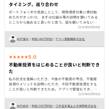
タイミング、巡り合わせ
ポートフォリオの見直しとして、現物資産対象に検討始
めたのがきっかけ。 まずは仕組み等の説明を聞いてみる
ところから始めると良いかと思う。話を聞いてみないと
知らない世界で、30代前半くらいに聞いていればよかっ
2026年08月08日
たという振り返り。 RENOSYで購入を決めたきっかけは
ちょうどタイミングが合ったからというところ。2件目を
40代後半
/
年収1400万円台
/
ヤマハ発動機株式会社
検討しているところにキャンペーンよお知らせが合った
ため 業務効率の改善を目的にメール等が雛形かされてい
る様だが、誤解なく受け手に理解出来る内容にして頂け
5.0
るとありがたい。
不動産投資をはじめることが良いと判断でき
た
私の状況を理解いただき、今後の不動産の市況、不動産
投資のメリットを説明いただき、今回不動産投資をする
ことが良いと判断できたため。アプリで管理もでき、デ
ジタル化も進んでいて不動産投資がはじめやすかったで
2026年08月08日
す。
40代前半
/
年収1500万円台
/
三井住友海上火災保険株式会社