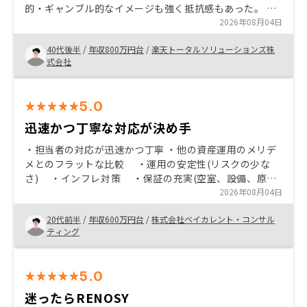
的・ギャンブル的なイメージも強く抵抗感もあった。 で
もビジネス手法がオープンなイメージを抱いたリノシー
2026年08月04日
に興味を持った。 話を聞いてみると慎重過ぎるくらいに
40代後半
/
年収800万円台
/
楽天トータルソリューションズ株
丁寧に説明してくれ、リスク等についてもはぐらかした
式会社
り曖昧にしたりする事も全くなく、誠実に答えてくれた
のが印象的だった。 またアプリによる情報提供・インタ
ーフェイスもよく考えられていると思う。 専門的でわか
5.0
りづらい情報をわかりづらいまま続けている不動産業界
に対し「一般の人が見たい知りたい情報はこう」と言う
迅速かつ丁寧な対応が決め手
ホスピタリティを感じたのが購入を決めたきっかけ。 ダ
・担当者の対応が迅速かつ丁寧 ・他の資産運用のメリデ
サくなく、またギラギラしてもいない、スタイリッシュ
メとのフラットな比較 ・運用の安定性(リスクの少な
さも良い。 公式LINE、個別グループLINE、リノシーアプ
さ) ・インフレ対策 ・保証の充実(空室、設備、原状
リ、リノシーバンク …と利用用途が違うのは理解してい
回復費等) ・ローンのレバレッジによる収益性 ・
2026年08月04日
るが、情報が分散しどこから何を見ればよいのか、やや
手間。連携・回遊性が高まると良い
20代前半
/
年収600万円台
/
株式会社ベイカレント・コンサル
ティング
5.0
迷ったらRENOSY