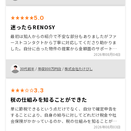
ト体制が充実していたことも購入を決めた理由です。こ
れから検討される方には、短期的な利益だけでなく、長
期的な資産形成という視点で考えることをおすすめした
5.0
いです。
迷ったらRENOSY
最初は知人からの紹介で不安な部分もありましたがファ
ーストコンタクトから丁寧に対応してくださり助かりま
した。自分に合った物件の提案から金額面のサポートは
とても丁寧で安心できます。アフターケアも充実してま
2026年08月04日
すのでおすすめできます。
30代前半
/
年収800万円台
/
株式会社たけびし
3.3
税の仕組みを知ることができた
単に節税できるという点だけでなく、自分で確定申告を
することにより、自身の給与に対してどれだけ税金や社
会保険がかかっているのか、税の仕組みを知ることがで
きた。 それによって、物件を運用する事により、どれだ
2026年08月03日