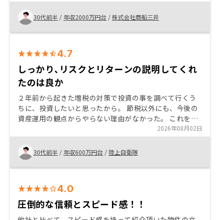
け節税効果があるのかをリノシーで知ることができた。
30代前半
/
年収2000万円台
/
株式会社商船三井
4.7
しっかり､リスクとリターンの説明してくれ
たのは良か
２年前から起きた増税の対策で投資の事を調べて行くう
ちに、投資したいと思ったから。 節税以外にも、今後の
資産運用の観点からやらない理由がなかった。 これを境
に投資の事を勉強したいと思った。 ただし、この国にお
2026年08月02日
いては投資のことについて理解が追いついてないため、
他の人にすすめる事は難しい。 説明時に専門用語も大事
30代前半
/
年収600万円台
/
陸上自衛隊
だが、専門用語を例え話しで説明した方が良いと思っ
た。
4.0
圧倒的な信頼とスピード感！！
他社と比べて、スピード感を持って紹介頂いた物件の立