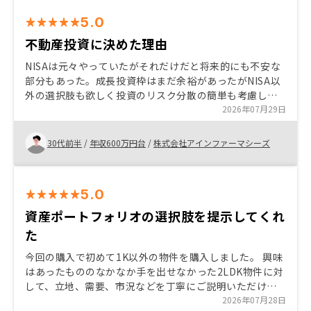
5.0
不動産投資に決めた理由
NISAは元々やっていたがそれだけだと将来的にも不安な
部分もあった。成長投資枠はまだ余裕があったがNISA以
外の選択肢も欲しく投資のリスク分散の簡単も考慮した
上で色々調べていたら不動産投資を気になった。選んだ
2026年07月29日
大きなきっかけは借入を使えること。
30代前半
/
年収600万円台
/
株式会社アインファーマシーズ
5.0
資産ポートフォリオの選択肢を提示してくれ
た
今回の購入で初めて1K以外の物件を購入しました。 興味
はあったもののなかなか手を出せなかった2LDK物件に対
して、立地、需要、市況などを丁寧にご説明いただけた
ので購入に至りました。 従来の1Kとは違った形で資産形
2026年07月28日