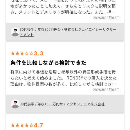
地がよかったことに加えて、きちんとリスクも説明を頂
き、メリットとデメリットが明確になった。また、押し
売りもなく担当者自身も物件を持っていることから、今
2026年08月02日
後購入を考える上で参考になりました。
30代後半
/
年収800万円台
/
株式会社ジェイエイシーリクルー
トメント
3.3
条件を比較しながら検討できた
将来に向けて与信を活用し給与以外の資産形成手段を持
ちたいと考えて始めました。 RENOSYでの購入を決めた
理由は、物件提案の数が多く、比較しながら検討できた
ことに加え、担当者が条件面や管理プランについてこち
2026年08月02日
らの懸念に合わせて調整・説明してくれたためです。
30代前半
/
年収1000万円台
/
アクセンチュア株式会社
4.7