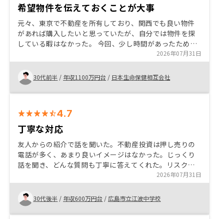
希望物件を伝えておくことが大事
元々、東京で不動産を所有しており、関西でも良い物件
があれば購入したいと思っていたが、自分では物件を探
している暇はなかった。 今回、少し時間があったため、
自身の資産整理していたところ、タイミングよく良い物
2026年07月31日
件を紹介してもらえたため購入した。 良い物件に出会え
るかは、運とタイミングがあるため、良い機会は逃さず
30代前半
/
年収1100万円台
/
日本生命保健相互会社
に決断していくことが大切だと思う。
4.7
丁寧な対応
友人からの紹介で話を聞いた。不動産投資は押し売りの
電話が多く、あまり良いイメージはなかった。じっくり
話を聞き、どんな質問も丁寧に答えてくれた。リスクと
メリットから始めるなら早い方が良いと判断した。最後
2026年07月31日
は担当者の人の良さ。おすすめできるかはこれからだ
が、話を聞くだけでも面白いと思えた。
30代後半
/
年収600万円台
/
広島市立江波中学校