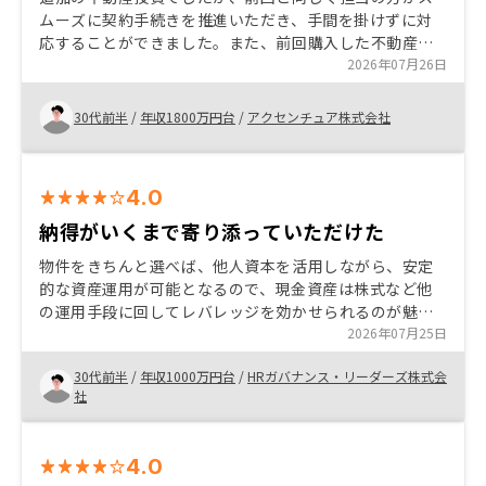
ムーズに契約手続きを推進いただき、手間を掛けずに対
応することができました。また、前回購入した不動産を
踏まえたポートフォリオ戦略の助言等、有意義に面談を
2026年07月26日
実施いただくことができました。
30代前半
/
年収1800万円台
/
アクセンチュア株式会社
4.0
納得がいくまで寄り添っていただけた
物件をきちんと選べば、他人資本を活用しながら、安定
的な資産運用が可能となるので、現金資産は株式など他
の運用手段に回してレバレッジを効かせられるのが魅力
だと感じています。 中でも、reonsyは物件のストックの
2026年07月25日
数や、サポート体制が特に充実していると感じました。
30代前半
/
年収1000万円台
/
HRガバナンス・リーダーズ株式会
諸費用の内訳や必要な理由、他社との比較(●●という項
社
目が他社より高いが、それが妥当な理由など)がわかると
安心して決められた。
4.0