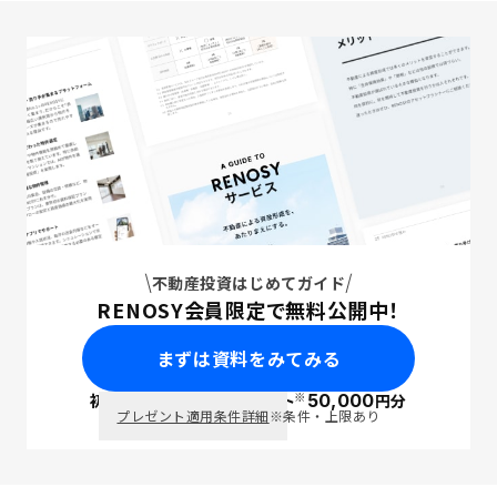
不動産投資はじめてガイド
RENOSY会員限定で無料公開中！
まずは資料をみてみる
※
初回面談で
ポイント
50,000
円分
PayPay
プレゼント適用条件詳細
※条件・上限あり