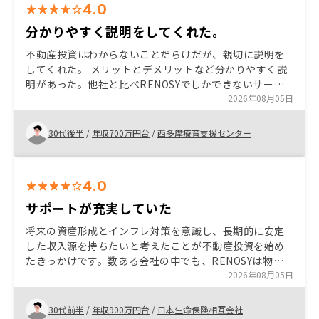
4.0
分かりやすく説明をしてくれた。
不動産投資はわからないことだらけだが、親切に説明を
してくれた。 メリットとデメリットなど分かりやすく説
明があった。他社と比べRENOSYでしかできないサービ
スがリノベーションの安さや物件の売買のしやすさだと
2026年08月05日
感じた。
30代後半
/
年収700万円台
/
西多摩療育支援センター
4.0
サポートが充実していた
将来の資産形成とインフレ対策を意識し、長期的に安定
した収入源を持ちたいと考えたことが不動産投資を始め
たきっかけです。数ある会社の中でも、RENOSYは物件
提案から契約、管理までの流れが分かりやすく、担当者
2026年08月05日
の説明も丁寧だったため安心感がありました。また、ア
プリで資産状況を確認できる点や、初心者向けのサポー
30代前半
/
年収900万円台
/
日本生命保険相互会社