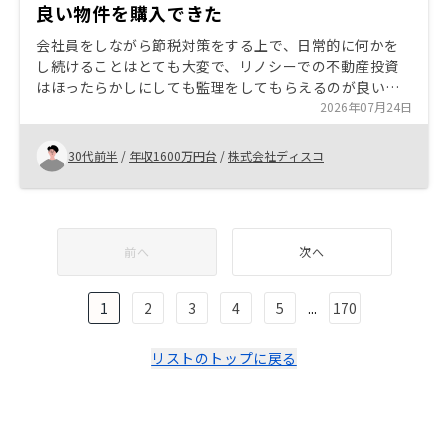
良い物件を購入できた
会社員をしながら節税対策をする上で、日常的に何かを
し続けることはとても大変で、リノシーでの不動産投資
はほったらかしにしても監理をしてもらえるのが良いと
思った。物件は複数かつ分散して持つことで災害などの
2026年07月24日
リスクも考慮している。
30代前半
/
年収1600万円台
/
株式会社ディスコ
前へ
次へ
1
2
3
4
5
...
170
リストのトップに戻る