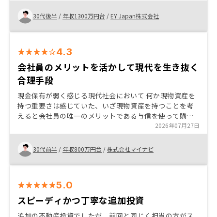
成を行う選択肢を提示していただけたことに満足してい
ます。
30代後半
/
年収1300万円台
/
EY Japan株式会社
4.3
会社員のメリットを活かして現代を生き抜く
合理手段
現金保有が弱く感じる現代社会において 何か現物資産を
持つ重要さは感じていた、いざ現物資産を持つことを考
えると会社員の唯一のメリットである与信を使って購入
できる高単価商品が不動産だった また老後に家がない場
2026年07月27日
合も最悪買った家に住むこともできると想定し購入に至
った また地方に実需用不動産を購入するつもりがなかっ
30代前半
/
年収800万円台
/
株式会社マイナビ
た（都心への通勤が嫌）ので投資で与信を使いたかった
※このニーズはたくさんあると思う
5.0
スピーディかつ丁寧な追加投資
追加の不動産投資でしたが、前回と同じく担当の方がス