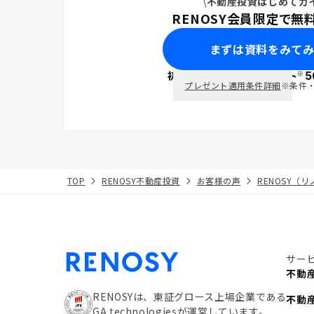
不動産投資はじめてガ
RENOSY会員限定で無
まずは資料をみて
※
初回面談で
ポイント
5
PayPay
プレゼント適用条件詳細
※条件
TOP
RENOSY不動産投資
お客様の声
RENOSY（
サー
不動
RENOSYは、東証グロース上場企業である
不動
GA technologiesが運営しています。