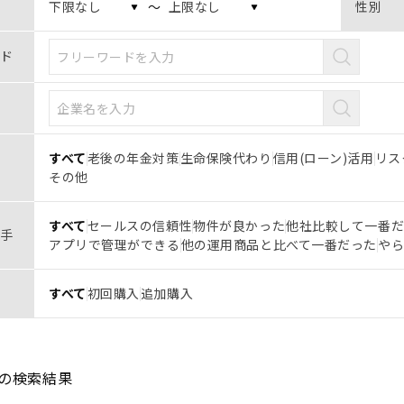
〜
性別
ド
すべて
老後の年金対策
生命保険代わり
信用(ローン)活用
リス
その他
すべて
セールスの信頼性
物件が良かった
他社比較して一番
手
アプリで管理ができる
他の運用商品と比べて一番だった
や
すべて
初回購入
追加購入
の検索結果