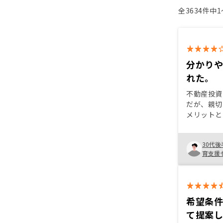
全3634件中
分かり
れた。
不動産投資
だが、親切
メリットと
すく説明が
RENOS
30代後
リノベーシ
育支援
のしやすさ
希望条
て提案