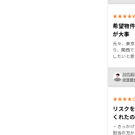
なりました
希望物
が大事
元々、東京
り、関西で
したいと思
件を探して
回、少し時
30代前
資産整理し
命保健
グよく良い
ため購入し
るかは、運
め、良い機
くことが大
リスク
くれた
・きっかけ
担当の方か