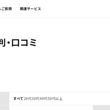
るご質問
関連サービス
判・口コミ
すべて
20代
30代
40代
50代以上