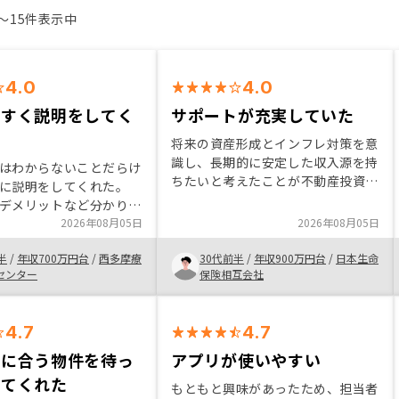
1〜15件表示中
4.0
4.0
やすく説明をしてく
サポートが充実していた
将来の資産形成とインフレ対策を意
識し、長期的に安定した収入源を持
はわからないことだらけ
ちたいと考えたことが不動産投資を
に説明をしてくれた。
始めたきっかけです。数ある会社の
デメリットなど分かりや
中でも、RENOSYは物件提案から契
あった。他社と比べ
2026年08月05日
2026年08月05日
約、管理までの流れが分かりやす
Yでしかできないサービスが
く、担当者の説明も丁寧だったため
半
/
年収700万円台
/
西多摩療
30代前半
/
年収900万円台
/
日本生命
ョンの安さや物件の売買
安心感がありました。また、アプリ
センター
保険相互会社
だと感じた。
で資産状況を確認できる点や、初心
者向けのサポート体制が充実してい
4.7
たことも購入を決めた理由です。こ
4.7
れから検討される方には、短期的な
件に合う物件を待っ
アプリが使いやすい
利益だけでなく、長期的な資産形成
してくれた
という視点で考えることをおすすめ
もともと興味があったため、担当者