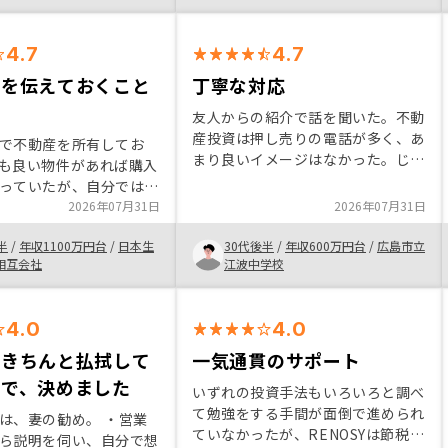
。
が多いと思うので、アピールになる
と思う。
4.7
4.7
件を伝えておくこと
丁寧な対応
友人からの紹介で話を聞いた。不動
産投資は押し売りの電話が多く、あ
で不動産を所有してお
まり良いイメージはなかった。じっ
も良い物件があれば購入
くり話を聞き、どんな質問も丁寧に
っていたが、自分では物
答えてくれた。リスクとメリットか
いる暇はなかった。 今
2026年07月31日
2026年07月31日
ら始めるなら早い方が良いと判断し
間があったため、自身の
た。最後は担当者の人の良さ。おす
半
/
年収1100万円台
/
日本生
30代後半
/
年収600万円台
/
広島市立
ていたところ、タイミン
すめできるかはこれからだが、話を
相互会社
江波中学校
物件を紹介してもらえた
聞くだけでも面白いと思えた。
た。 良い物件に出会え
とタイミングがあるた
4.0
4.0
会は逃さずに決断してい
切だと思う。
をきちんと払拭して
一気通貫のサポート
ので、決めました
いずれの投資手法もいろいろと調べ
て勉強をする手間が面倒で進められ
は、妻の勧め。 ・営業
ていなかったが、RENOSYは節税や
ら説明を伺い、自分で想