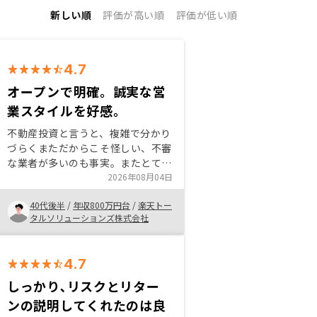
新しい順
評価が高い順
評価が低い順
4.7
オープンで明確。誠実な営
業スタイルを好感。
不動産投資と言うと、複雑で分かり
づらくまただからこそ怪しい、不審
な業者が多いのも事実。またとても
投機的・ギャンブル的なイメージも
2026年08月04日
強く抵抗感もあった。 でもビジネ
40代後半
/
年収800万円台
/
楽天トー
ス手法がオープンなイメージを抱い
タルソリューションズ株式会社
たリノシーに興味を持った。 話を
聞いてみると慎重過ぎるくらいに丁
寧に説明してくれ、リスク等につい
4.7
てもはぐらかしたり曖昧にしたりす
る事も全くなく、誠実に答えてくれ
しっかり､リスクとリター
たのが印象的だった。 またアプリ
ンの説明してくれたのは良
による情報提供・インターフェイス