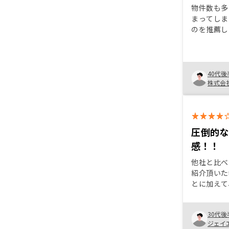
物件数も多
まってしま
のを推薦し
い 各物件
く、特徴な
たり回答が
っています チーム体制で動いて
40代後
るので出入
株式会
ど、営業が
る、誰でも
ばいいかな
圧倒的
感！！
他社と比べ
紹介頂いた
とに加えて
を頂き、メ
確になった
30代後
担当者自身
ジェイ
から、今後