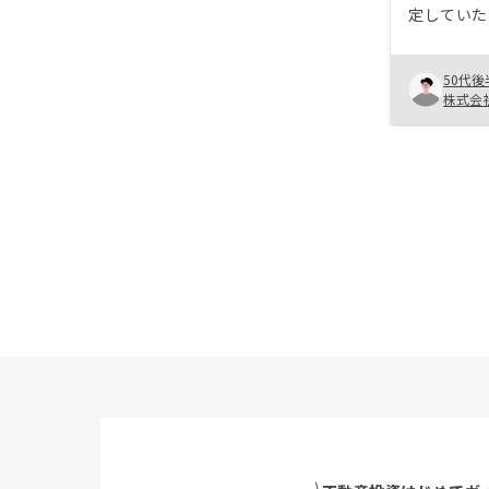
定していた
ことがわか
始める最後
50代後
た。 ・子
株式会
自分達夫婦
めました。 
に決めた理
どサービス
に、企業と
えたからで