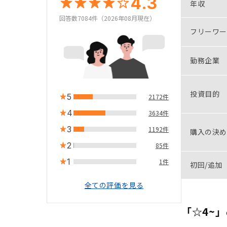
4.3
年収
回答数7084件（2026年08月現在）
フリーワー
勤務企業
投資目的
5
2172件
4
3634件
3
1192件
購入の決め
2
85件
1
1件
初回/追加
全ての評価を見る
「☆4~」