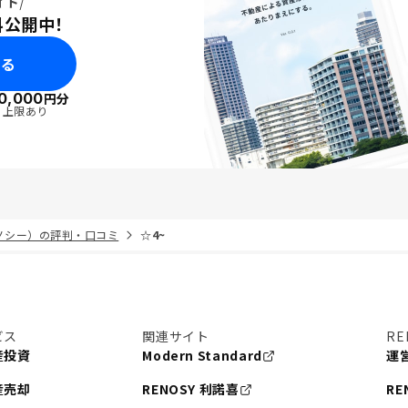
イド
料公開中！
みる
0,000
円分
・上限あり
リノシー）の評判・口コミ
☆4~
ビス
関連サイト
RE
産投資
Modern Standard
運
産売却
RENOSY 利諾喜
RE