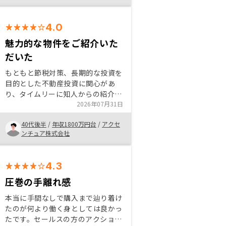
とができました。契約や手続きもオ
ンライン中心で分かりやすく、忙し
4.0
い中でもスムーズに購入できた点が
良かったです。
魅力的な物件をご紹介いた
だいた
もともと節税対策、長期的な投資を
目的とした不動産投資に関心があ
り、タイムリーに知人からの紹介を
受けた。話を伺ったところ、物件が
2026年07月31日
よかったため購入することに決めま
40代後半
/
年収1800万円台
/
アクセ
した。今後の家賃交渉などの継続的
ンチュア株式会社
なご支援についても期待したいで
す。
4.3
圧巻の手離れ感
本当に手間なしで購入まで辿り着け
たのが何より働く身としては良かっ
たです。セールスの方のアクション