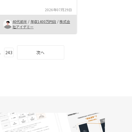
も手早く、トントンと話が進むので
大変助かりました。節税目的という
2026年07月29日
意味では、やや物件の質が違う部分
もありましたが、総じて大変満足し
40代前半
/
年収1400万円台
/
株式会
ています。リノシーと他の節税プラ
社アイデミー
ンをMIXしていくと良いプランが練
り上がる気がします。
.
243
次へ