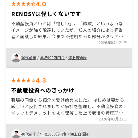
4.0
RENOSYは怪しくないです
不動産投資といえば「怪しい」、「詐欺」というような
イメージが強く敬遠していたが、知人の紹介により担当
者と面談した結果、今まで不透明だった部分がクリアに
なり、リスクよりもメリットの方が大きいと思ったので
2026年04月21日
始めるに至った。
30代前半
/
年収900万円台
/
海上自衛隊
4.3
不動産投資へのきっかけ
職場の同僚から紹介を受け始めました。 はじめは妻から
厳しいと反対されましたが家計を整理し、不動産投資の
メリットデメリットをよく理解した上で老後の資産形成
を考えて決断しました。 リノシーは丁寧な対応で信頼が
2026年02月22日
おけると感じています。 特にありません。
40代前半
/
年収1000万円台
/
海上自衛隊