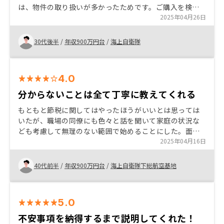
は、物件の取り扱いが多かったためです。ご購入を検討
している方におすすめしたい内容は、説明の分かりやす
2025年04月26日
さです。
30代後半
/
年収900万円台
/
海上自衛隊
4.0
分からないことは全て丁寧に教えてくれる
もともと節税に関してはやったほうがいいとは思っては
いたが、職場の同僚にも色々と話を聞いて家庭の状況な
ども考慮して無理のない範囲で始めることにした。面談
担当者についても私の仕事に関して理解があり、とても
2025年04月16日
親身になって話を聞いてくれた。まだ始めたばかりで、
まだ目に見えて分かる実感はないが、今後の状況で知り
40代前半
/
年収900万円台
/
海上自衛隊下総航空基地
合いなどに勧めていきたいと思う。
5.0
不安事項を納得するまで説明してくれた！