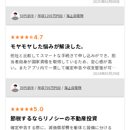
賃収入を継続的に得られることで家族の生活支援にな
2025年02月08日
る。)が得られるため、掛け捨ての生命保険より効果的。
50代前半
/
年収1200万円台
/
海上自衛隊
4.7
モヤモヤした悩みが解決した。
他社と比較してスマートな手続きで申し込みができ、担
当者自身が国家資格を取得しているため、安心感が高
い。またアプリ内で一貫して確定申告や収支管理が可能
であるため、煩雑なことを一切考えずにやりくりでき
2024年05月29日
る。 Amazonギフト券だけでなくえらべるPay等も取り
入れて、一人一人のニーズに合ったものを選択できるよ
30代前半
/
年収700万円台
/
海上自衛隊
うになると、ユーティリティ性が向上する。
5.0
節税するならリノシーの不動産投資
確定申告する際に、減価償却費を躯体と設備に分ける