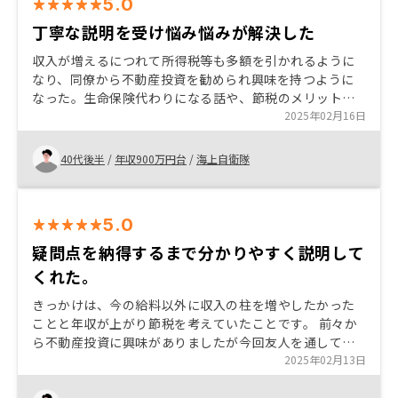
5.0
丁寧な説明を受け悩み悩みが解決した
収入が増えるにつれて所得税等も多額を引かれるように
なり、同僚から不動産投資を勧められ興味を持つように
なった。生命保険代わりになる話や、節税のメリットな
どはじめてよかったメリットを購入検討している人達に
2025年02月16日
勧めていきたい。
40代後半
/
年収900万円台
/
海上自衛隊
5.0
疑問点を納得するまで分かりやすく説明して
くれた。
きっかけは、今の給料以外に収入の柱を増やしたかった
ことと年収が上がり節税を考えていたことです。 前々か
ら不動産投資に興味がありましたが今回友人を通してリ
ノシーさんを紹介してもらいました。購入を決めた点
2025年02月13日
は、疑問点等を的確にアドバイスいただき、担当者の城