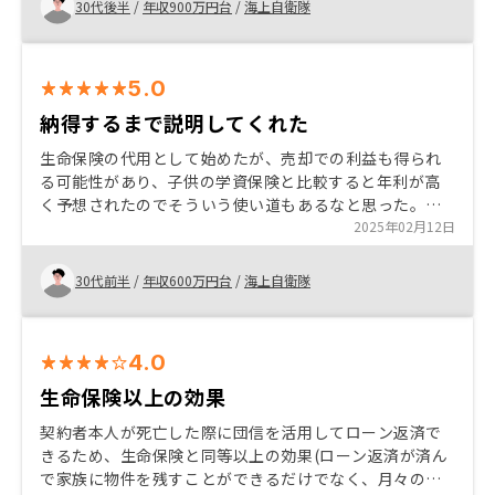
内さんの対応が非常によかったです！ また、レスポンス
30代後半
/
年収900万円台
/
海上自衛隊
の早く非常によかったです！ なし
5.0
納得するまで説明してくれた
生命保険の代用として始めたが、売却での利益も得られ
る可能性があり、子供の学資保険と比較すると年利が高
く予想されたのでそういう使い道もあるなと思った。セ
ールスの信頼性が高く、アプリで全て管理されておりと
2025年02月12日
ても使いやすい。家賃の支払いや管理費の支払いもリノ
シーバンクがあり、収入、支出がすぐ見れて分かりやす
30代前半
/
年収600万円台
/
海上自衛隊
い。
4.0
生命保険以上の効果
契約者本人が死亡した際に団信を活用してローン返済で
きるため、生命保険と同等以上の効果(ローン返済が済ん
で家族に物件を残すことができるだけでなく、月々の家