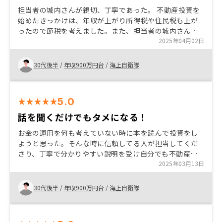
担当者の城内さんが親切、丁寧であった。 不動産投資を
始めたきっかけは、年収が上がり所得税や住民税も上が
ったので節税を考えました。また、担当者の城内さんが
私自身の家計状況をを把握し、それに見合った物件を探
2025年04月02日
してくれました。
30代後半
/
年収900万円台
/
海上自衛隊
5.0
話を聞くだけでもタメになる！
お金の運用を何も考えていない時に本を読んで投資をし
ようと思った。そんな時に信頼してる人が担当してくだ
さり、丁寧で分かりやすい説明を受け自分でも不動産投
資が出来ることを知りやってみようと思った。またサッ
2025年03月13日
カーが好きでフロンターレのサポーターというのもポイ
ントだった。
30代後半
/
年収900万円台
/
海上自衛隊