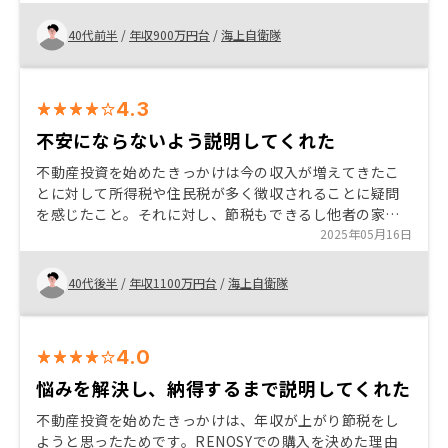
きたい。
40代前半
/
年収900万円台
/
海上自衛隊
4.3
不安にならないよう説明してくれた
不動産投資を始めたきっかけは今の収入が増えてきたこ
とに対して所得税や住民税が多く徴収されることに疑問
を感じたこと。それに対し、節税もできるし他者の家賃
収入で不労所得を得るメリットを感じ始める決意をし
2025年05月16日
た。不動産投資は額が高いことから手が付けにくいが、
思い切りが必要である。
40代後半
/
年収1100万円台
/
海上自衛隊
4.0
悩みを解決し、納得するまで説明してくれた
不動産投資を始めたきっかけは、年収が上がり節税をし
ようと思ったためです。RENOSYでの購入を決めた理由