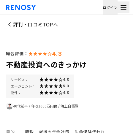
ログイン
評判・口コミTOPへ
4.3
総合評価：
不動産投資へのきっかけ
サービス：
4.0
エージェント：
5.0
物件：
4.0
40代前半
/
年収1000万円台
/
海上自衛隊
目的
節税、 老後の年金対策、 生命保険代わり