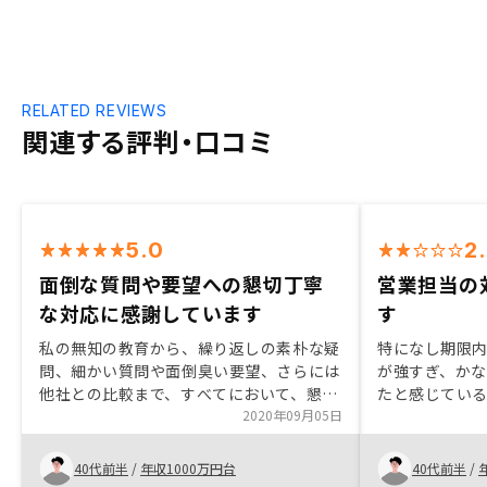
RELATED REVIEWS
関連する評判・口コミ
5.0
2
面倒な質問や要望への懇切丁寧
営業担当の
な対応に感謝しています
す
私の無知の教育から、繰り返しの素朴な疑
特になし期限
問、細かい質問や面倒臭い要望、さらには
が強すぎ、か
他社との比較まで、すべてにおいて、懇切
たと感じてい
丁寧に親身に応えて下さいました。お陰様
2020年09月05日
ョンについて
でやっと念願の不動産投資に一歩踏み出す
を受けられず
事が出来ました。 関川さんに出会えて本
た。 また、借
40代前半
/
年収1000万円台
40代前半
/
当に良かった。ありがとう。感謝していま
利が適用され