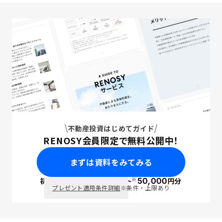
不動産投資はじめてガイド
RENOSY会員限定で無料公開中！
まずは資料をみてみる
※
初回面談で
ポイント
50,000
円分
PayPay
プレゼント適用条件詳細
※条件・上限あり