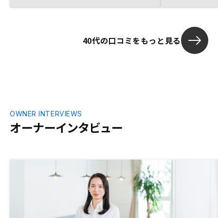
す。十分なサービスをされていると思いま
ず、時間がな
す。
案いただけな
を頂き、至急
40代の口コミをもっと見る
で対応できたが、G
当の方が何も
ら、不信感し
OWNER INTERVIEWS
オーナーインタビュー