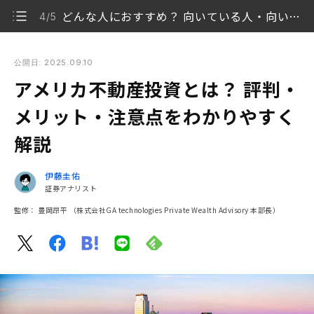
どんな人におすすめ？ 向いている人・向いていない人
4/5
アメリカ不動産投資とは？ 評判・メリット・注意点をわかりや
すく解説
公開日: 2025.09.10
アメリカ不動産投資とは？ 評判・
アメリカ不動産投資とは？ 基本をおさらい
1/5
メリット・注意点をわかりやすく
アメリカ不動産投資のメリット・デメリット
2/5
解説
狙い目の投資エリアは？
3/5
伊藤圭佑
どんな人におすすめ？ 向いている人・向いていない
証券アナリスト
4/5
人
監修：
豊岡昂平
（株式会社GA technologies Private Wealth Advisory 本部長）
RENOSYアメリカ不動産投資サービスの特長
5/5