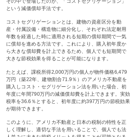
その中で登場したのが、「コストセグリゲーション」
という
減価償却
手法です。
コストセグリゲーションとは、建物の資産区分を動
産・付属設備・構造物に細分化し、それぞれ法定耐用
年数を経過した時に適用される短期の償却期間で一気
に償却を進める方法です。これにより、購入初年度か
ら大きな償却費を計上できるため、個人でも短期間で
大きな節税効果を得ることが可能になります。
たとえば、課税所得2,000万円の個人が物件価格6,479
万円（築22年、建物割合71.9％）のアメリカ不動産を
購入しコスト・セグリゲーション法を用いた場合、初
年度に年間790万円の
減価償却
費を計上できます。実効
税率を36.6％とすると、初年度に約397万円の節税効果
が期待できます。
このように、アメリカ不動産と日本の税制の特性を正
しく理解し、適切な手法を用いることで、個人でも法
人並みに大きな節税メリットを得ることが可能となる