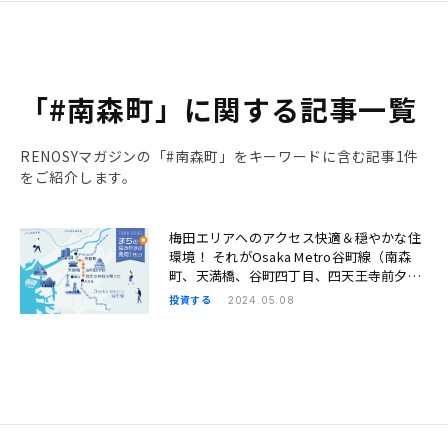
「#南森町」に関する記事一覧
RENOSYマガジンの「#南森町」をキーワードに含む記事1件
をご紹介します。
梅田エリアへのアクセス快適＆穏やかな住
環境！ それがOsaka Metro谷町線（南森
町、天満橋、谷町四丁目、四天王寺前夕陽
ヶ丘）の良さ｜まちの住みやすさ発見
投資する
2024.05.08