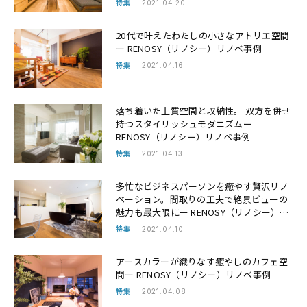
特集
2021.04.20
20代で叶えたわたしの小さなアトリエ空間
ー RENOSY（リノシー）リノベ事例
特集
2021.04.16
落ち着いた上質空間と収納性。 双方を併せ
持つスタイリッシュモダニズムー
RENOSY（リノシー）リノベ事例
特集
2021.04.13
多忙なビジネスパーソンを癒やす贅沢リノ
ベーション。間取りの工夫で絶景ビューの
魅力も最大限にー RENOSY（リノシー）リ
ノベ事例
特集
2021.04.10
アースカラーが織りなす癒やしのカフェ空
間ー RENOSY（リノシー）リノベ事例
特集
2021.04.08