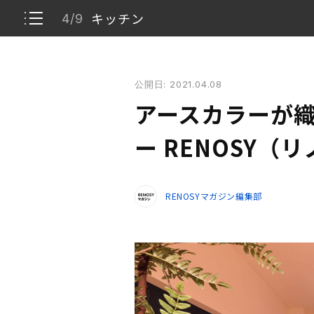
キッチン
4/9
アースカラーが織りなす癒やしのカフェ空間ー REN
公開日: 2021.04.08
ナチュラルだけど、ナチュラルすぎない空間に
1/9
アースカラーが
リビング
2/9
ー RENOSY（
ダイニング
3/9
RENOSYマガジン編集部
キッチン
4/9
洋室
5/9
寝室
6/9
サニタリー
7/9