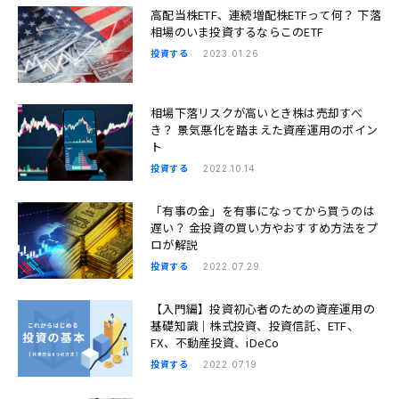
高配当株ETF、連続増配株ETFって何？ 下落
相場のいま投資するならこのETF
投資する
2023.01.26
相場下落リスクが高いとき株は売却すべ
き？ 景気悪化を踏まえた資産運用のポイン
ト
投資する
2022.10.14
「有事の金」を有事になってから買うのは
遅い？ 金投資の買い方やおすすめ方法をプ
ロが解説
投資する
2022.07.29
【入門編】投資初心者のための資産運用の
基礎知識｜株式投資、投資信託、ETF、
FX、不動産投資、iDeCo
投資する
2022.07.19