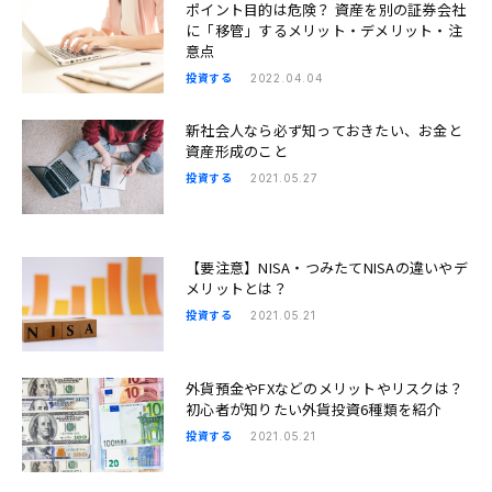
ポイント目的は危険？ 資産を別の証券会社
に「移管」するメリット・デメリット・注
意点
投資する
2022.04.04
新社会人なら必ず知っておきたい、お金と
資産形成のこと
投資する
2021.05.27
【要注意】NISA・つみたてNISAの違いやデ
メリットとは？
投資する
2021.05.21
外貨預金やFXなどのメリットやリスクは？
初心者が知りたい外貨投資6種類を紹介
投資する
2021.05.21