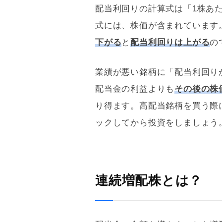
配当
利回り
の計算式は「1株あた
式には、株価が含まれています
下がる
と
配当
利回り
は上がる
の
業績が悪い銘柄に「配当
利回り
配当金の利益よりも
その後の株
り得ます。高配当銘柄を買う際
ックしてから投資をしましょう
連続増配株とは？