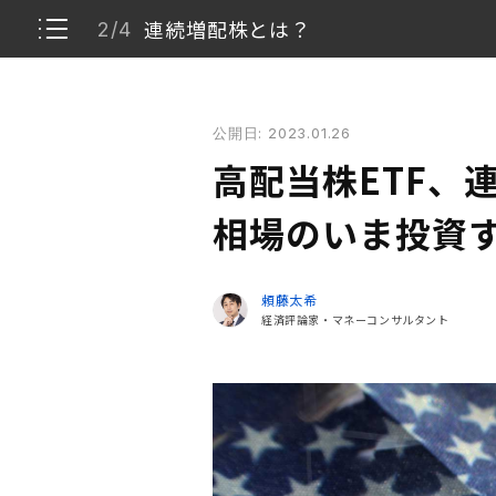
連続増配株とは？
2/4
高配当株ETF、連続増配株ETFって何？ 下落相場の
公開日: 2023.01.26
高配当株とは？
1/4
高配当株ETF、
連続増配株とは？
2/4
相場のいま投資す
高配当株・連続増配株にまとめて投資できるET
3/4
頼藤太希
経済評論家・マネーコンサルタント
下落相場に強い、増配株ETF「VIG」への投資
4/4