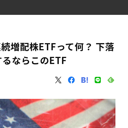
いま投資するならこのETF
連続増配株ETFって何？ 下落
るならこのETF
F
がおすすめ