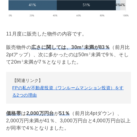
11月度に販売した物件の内容です。
販売物件の
広さに関しては、30m
未満が83％
（前月比
2
2ptアップ）、次に多かったのは50m
未満で9％、そし
2
て20m
未満が7％となりました。
2
【関連リンク】
FPの私が不動産投資（ワンルームマンション投資）をす
る2つの理由
価格帯
は
2,000万円台
が
51％
（前月比4ptダウン）、
2,000万円未満が41％、3,000万円台と4,000万円台以上
が同率で4％となりました。