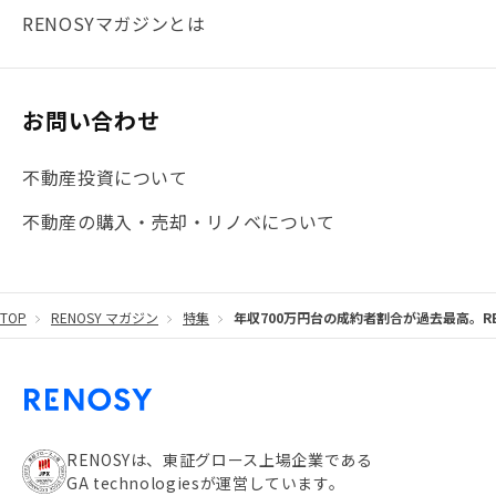
#まとめ
#融資
#目黒
#相続わかるラボ
#横浜
RENOSYマガジンとは
#大阪
#JR総武線
#東京メトロ日比谷線
#手数料
#マイナンバー
#PropTech特集
#港区
お問い合わせ
#海外不動産投資
#攻めのマンション管理
不動産投資について
#JR湘南新宿ライン
#池袋
#不動産投資の基本
不動産の購入・売却・リノベについて
#20代
#都営浅草線
#東急東横線
#東京メトロ有楽町線
#自己資金
#品川
TOP
RENOSY マガジン
特集
年収700万円台の成約者割合が過去最高。RE
#都営大江戸線
#都営三田線
#不労所得
#アパート経営
#住人目線の街案内
#私の資産ポートフォリオ
#新宿
#わたしのリノベーションストーリー
#JR横須賀線
RENOSYは、東証グロース上場企業である
GA technologiesが運営しています。