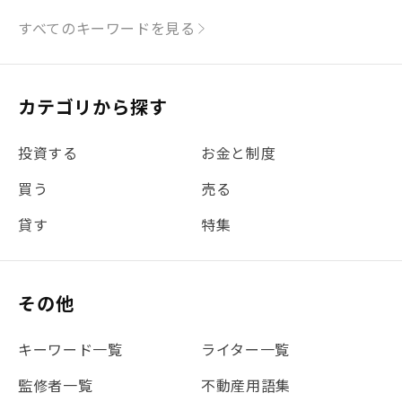
#シミュレーション
#まちの住みやすさ発見！
すべてのキーワードを見る
#リフォーム
#iDeCo
#税理士中井の課税ルール解説
#理想の暮らし
カテゴリから探す
#金利
#経費
#相続
#不動産購入
#相続税
投資する
お金と制度
#REIT
#新型コロナ
#ETF
#固定資産税
買う
売る
#団体信用生命保険
#贈与税
#災害に備える
貸す
特集
#書類
#リスク分散
#リノシーチャンネル
#DIY
#保険
#賃貸管理
#東京
#ワンルーム
#利回り
その他
#不動産投資体験レポ
#FX
#JR山手線
#建物管理
#地震対策
#セミナー
#渋谷
#ふるさと納税
キーワード一覧
ライター一覧
#法人化
#クラウドファンディング
#JR京浜東北線
監修者一覧
不動産用語集