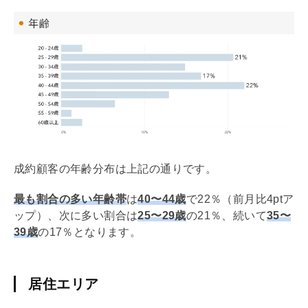
成約顧客の年齢分布は上記の通りです。
最も割合の多い年齢帯
は
40〜44歳
で22％（前月比4ptア
ップ）、次に多い割合は
25〜29歳
の21％、続いて
35〜
39歳
の17％となります。
居住エリア