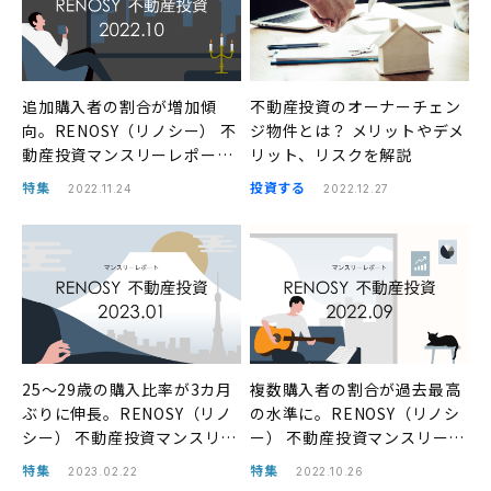
追加購入者の割合が増加傾
不動産投資のオーナーチェン
向。RENOSY（リノシー） 不
ジ物件とは？ メリットやデメ
動産投資マンスリーレポート
リット、リスクを解説
2022年10月
特集
投資する
2022.11.24
2022.12.27
25〜29歳の購入比率が3カ月
複数購入者の割合が過去最高
ぶりに伸長。RENOSY（リノ
の水準に。RENOSY（リノシ
シー） 不動産投資マンスリー
ー） 不動産投資マンスリーレ
レポート2023年1月
ポート2022年9月
特集
特集
2023.02.22
2022.10.26