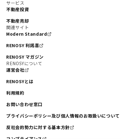
#東京メトロ副都心線
#JR常磐線
サービス
不動産投資
#東京メトロ銀座線
#JR中央線
不動産売却
#東京メトロ半蔵門線
#江東区
#六本木
関連サイト
Modern Standard
#不動産投資の始め方
#エリア未来ナビ
#武蔵小杉
RENOSY 利諾喜
#リノベで家ができるまで
#東急目黒線
#JR埼京線
RENOSY マガジン
#日暮里・舎人ライナー
#京成本線
#日暮里
RENOSYについて
運営会社
#東京メトロ千代田線
#東武伊勢崎線
#赤坂
RENOSYとは
#錦糸町
#両国
#東京メトロ南北線
#宅建
利用規約
#大田区
#中央区
#RENOSYルームツアー
#品川区
お問い合わせ窓口
#川崎
#東急池上線
#JR南武線
プライバシーポリシー及び個人情報のお取扱いについて
#東京メトロ丸ノ内線
#オリンピック
反社会的勢力に対する基本方針
#つくばエクスプレス
#恵比寿
#京王井の頭線
コンプライアンス