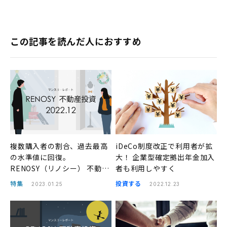
この記事を読んだ人におすすめ
複数購入者の割合、過去最高
iDeCo制度改正で利用者が拡
の水準値に回復。
大！ 企業型確定拠出年金加入
RENOSY（リノシー） 不動産
者も利用しやすく
投資マンスリーレポート2022
特集
投資する
2023.01.25
2022.12.23
年12月