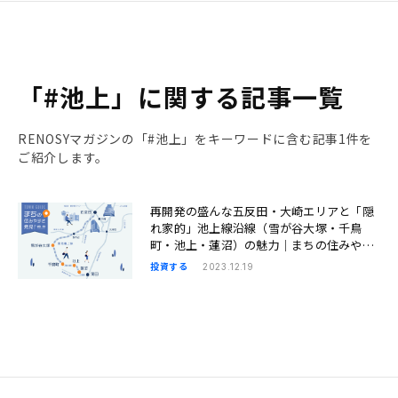
「#池上」に関する記事一覧
RENOSYマガジンの「#池上」をキーワードに含む記事1件を
ご紹介します。
再開発の盛んな五反田・大崎エリアと「隠
れ家的」池上線沿線（雪が谷大塚・千鳥
町・池上・蓮沼）の魅力｜まちの住みやす
さ発見
投資する
2023.12.19