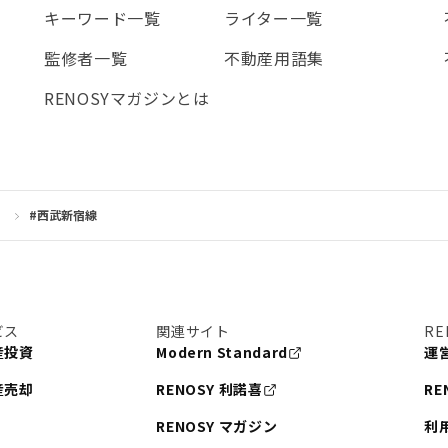
キーワード一覧
ライター一覧
監修者一覧
不動産用語集
RENOSYマガジンとは
）
#西武新宿線
ビス
関連サイト
RE
産投資
Modern Standard
運
産売却
RENOSY 利諾喜
RE
RENOSY マガジン
利