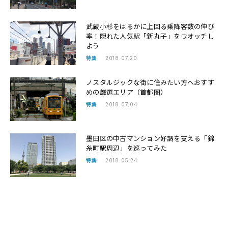
武蔵小杉をはるかに上回る乗降客数の伸び
率！隠れた人気駅「新丸子」をウオッチし
よう
特集
2018.07.20
ノスタルジックな街に住みたい方へおすす
めの厳選エリア（首都圏）
特集
2018.07.04
墨田区の中古マンション好調を支える「錦
糸町駅周辺」を巡ってみた
特集
2018.05.24