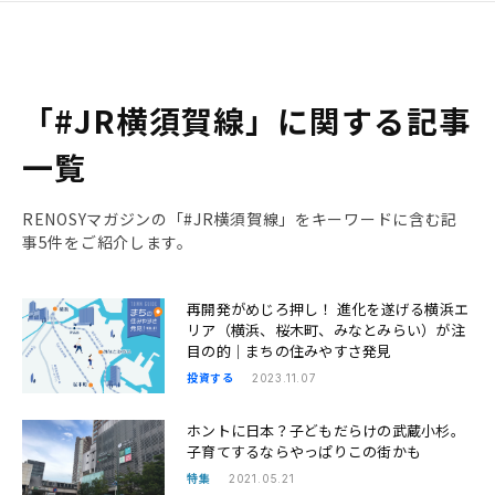
「#JR横須賀線」に関する記事
一覧
RENOSYマガジンの「#JR横須賀線」をキーワードに含む記
事5件をご紹介します。
再開発がめじろ押し！ 進化を遂げる横浜エ
リア（横浜、桜木町、みなとみらい）が注
目の的｜まちの住みやすさ発見
投資する
2023.11.07
ホントに日本？子どもだらけの武蔵小杉。
子育てするならやっぱりこの街かも
特集
2021.05.21