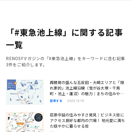
「#東急池上線」に関する記事
一覧
RENOSYマガジンの「#東急池上線」をキーワードに含む記事
3件をご紹介します。
再開発の盛んな五反田・大崎エリアと「隠
れ家的」池上線沿線（雪が谷大塚・千鳥
町・池上・蓮沼）の魅力｜まちの住みやす
さ発見
投資する
2023.12.19
荏原中延の住みやすさ発見｜ビジネス街に
アクセス良好な都内の穴場！ 地元愛に満ち
た穏やかに暮らせる街