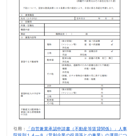
引用：
「自営兼業承認申請書（不動産等賃貸関係）」人事
院規則１４―８（営利企業の役員等との兼業）の運用につ