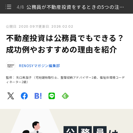
公務員が不動産投資をするときの5つの注意点
4/8
不動産投資は公務員でもできる？ 成功例やおすすめの理由を紹
介
公開日: 2020.09.11
更新日: 2026.02.02
不動産投資は公務員でもできる？
公務員の副業禁止に関する3つの法律
1/8
成功例やおすすめの理由を紹介
不動産投資を公務員が行うための条件
2/8
RENOSYマガジン編集部
不動産投資が公務員におすすめな3つの理由
3/8
監修：
矢口美加子
（宅地建物取引士、整理収納アドバイザー1級、福祉住環境コーデ
公務員が不動産投資をするときの5つの注意点
4/8
ィネーター2級）
公務員が不動産投資を始める際に覚えておきたい代表
5/8
的なリスク
公務員の不動産投資の成功例
6/8
公務員の不動産投資でよくある質問
7/8