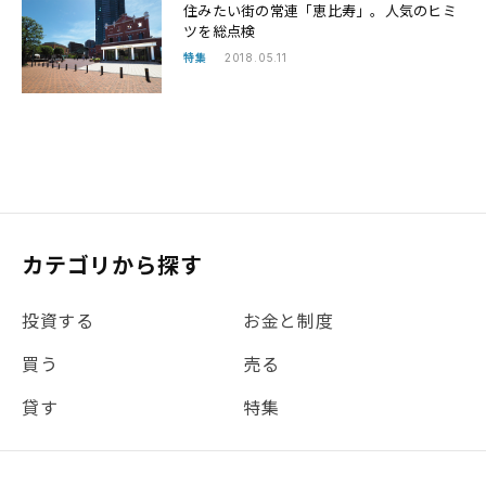
住みたい街の常連「恵比寿」。人気のヒミ
ツを総点検
特集
2018.05.11
カテゴリから探す
投資する
お金と制度
買う
売る
貸す
特集