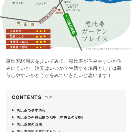
恵比寿の東方面は高級住宅街
8/16
主な公園
9/16
恵比寿の南側
10/16
恵比寿の治安
11/16
恵比寿周辺の学校
12/16
恵比寿駅周辺を歩いてみて、恵比寿が住みやすいか住
みにくいか、治安はいいか？生活する場所としては暮
恵比寿の食環境
13/16
らしやすいかどうかをみていきたいと思います！
恵比寿は住みやすい？口コミ
14/16
渋谷区の世帯構成
CONTENTS
15/16
目次
恵比寿の基本情報
まとめ
16/16
恵比寿の売買価格の相場（中央値の変動）
恵比寿駅の西側
恵比寿西側の家に住みたい