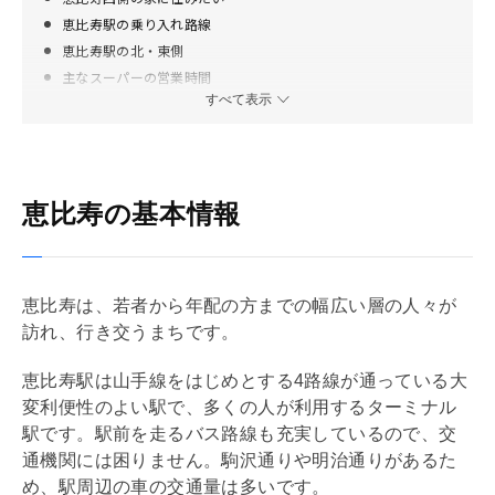
恵比寿駅の乗り入れ路線
恵比寿駅の北・東側
主なスーパーの営業時間
すべて表示
恵比寿の東方面は高級住宅街
主な公園
恵比寿の南側
恵比寿の治安
恵比寿の基本情報
恵比寿周辺の学校
恵比寿の食環境
恵比寿は住みやすい？口コミ
渋谷区の世帯構成
恵比寿は、若者から年配の方までの幅広い層の人々が
まとめ
訪れ、行き交うまちです。
恵比寿駅は山手線をはじめとする4路線が通っている大
変利便性のよい駅で、多くの人が利用するターミナル
駅です。駅前を走るバス路線も充実しているので、交
通機関には困りません。駒沢通りや明治通りがあるた
め、駅周辺の車の交通量は多いです。