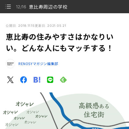
恵比寿周辺の学校
12/16
恵比寿の住みやすさはかなりいい。どんな人にもマッチする！
公開日: 2018.11.15
更新日: 2021.05.21
恵比寿の住みやすさはかなりい
恵比寿の基本情報
1/16
い。どんな人にもマッチする！
恵比寿の売買価格の相場（中央値の変動）
2/16
RENOSYマガジン編集部
恵比寿駅の西側
3/16
恵比寿西側の家に住みたい
4/16
恵比寿駅の乗り入れ路線
5/16
恵比寿駅の北・東側
6/16
主なスーパーの営業時間
7/16