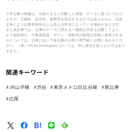
※本記事の情報は、信頼できると判断した情報・データに基づいており
ますが、正確性、完全性、最新性を保証するものではありません。法改
正等により記事執筆時点とは異なる状況になっている場合があります。
また本記事では、記事のテーマに関する一般的な内容を記載しており、
より個別的な、不動産投資・ローン・税制等の制度が読者に適用される
かについては、読者において各記事の分野の専門家にお問い合わせくだ
さい。（株）GA technologiesにおいては、何ら責任を負うものではあり
ません。
関連キーワード
#JR山手線
#渋谷
#東京メトロ日比谷線
#恵比寿
#広尾