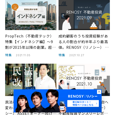
PropTech（不動産テック）
成約顧客のうち投資経験があ
特集【インドネシア編】〜9
る人の割合が約半年ぶり最高
割が2015年以降の創業。超黎
値。RENOSY（リノシー） 不
明期のインドネシアの
動産投資マンスリーレポート
特集
特集
2021.11.05
2021.10.27
PropTech市場〜
2021年9月
民法改正で、住まい方はどう
追加購入者の割合が30％台へ
変わるのか？ RENOSY（リノ
増加。RENOSY（リノシー）
シー） ASSETオーナー向けサ
不動産投資マンスリーレポー