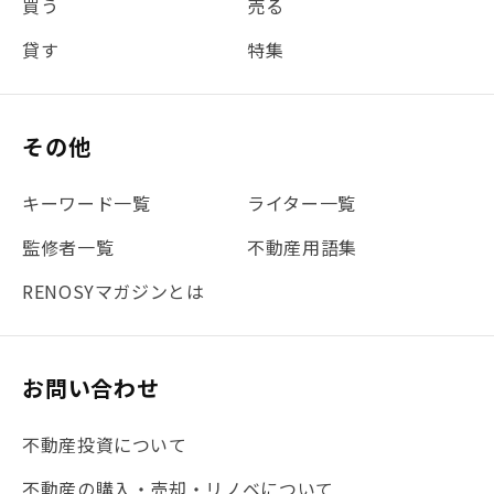
買う
売る
#団体信用生命保険
#贈与税
#災害に備える
貸す
特集
#書類
#リスク分散
#リノシーチャンネル
#DIY
#保険
#賃貸管理
#東京
#ワンルーム
#利回り
その他
#不動産投資体験レポ
#FX
#JR山手線
#建物管理
#地震対策
#セミナー
#渋谷
#ふるさと納税
キーワード一覧
ライター一覧
#法人化
#クラウドファンディング
#JR京浜東北線
監修者一覧
不動産用語集
#まとめ
#融資
#目黒
#相続わかるラボ
#横浜
RENOSYマガジンとは
#大阪
#JR総武線
#東京メトロ日比谷線
#手数料
#マイナンバー
#PropTech特集
#港区
お問い合わせ
#海外不動産投資
#攻めのマンション管理
不動産投資について
#JR湘南新宿ライン
#池袋
#不動産投資の基本
不動産の購入・売却・リノベについて