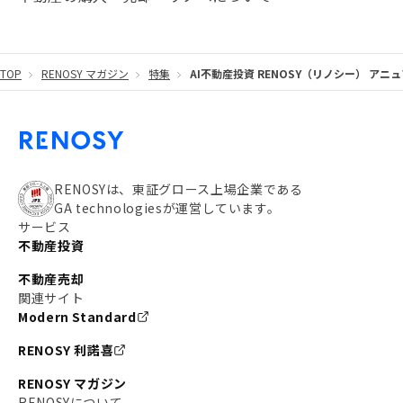
#20代
#都営浅草線
#東急東横線
#東京メトロ有楽町線
#自己資金
#品川
TOP
RENOSY マガジン
特集
AI不動産投資 RENOSY（リノシー） アニ
#都営大江戸線
#都営三田線
#不労所得
#アパート経営
#住人目線の街案内
#私の資産ポートフォリオ
#新宿
#わたしのリノベーションストーリー
#JR横須賀線
RENOSYは、東証グロース上場企業である
GA technologiesが運営しています。
#東京メトロ副都心線
#JR常磐線
サービス
不動産投資
#東京メトロ銀座線
#JR中央線
不動産売却
#東京メトロ半蔵門線
#江東区
#六本木
関連サイト
Modern Standard
#不動産投資の始め方
#エリア未来ナビ
#武蔵小杉
RENOSY 利諾喜
#リノベで家ができるまで
#東急目黒線
#JR埼京線
RENOSY マガジン
#日暮里・舎人ライナー
#京成本線
#日暮里
RENOSYについて