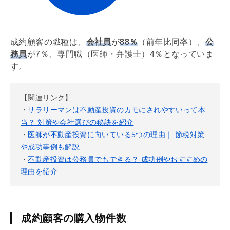
成約顧客の職種は、
会社員
が
88％
（前年比同率）、
公
務員
が7％、専門職（医師・弁護士）4％となっていま
す。
【関連リンク】
・
サラリーマンは不動産投資のカモにされやすいって本
当？ 対策や会社選びの秘訣を紹介
・
医師が不動産投資に向いている5つの理由｜ 節税対策
や成功事例も解説
・
不動産投資は公務員でもできる？ 成功例やおすすめの
理由を紹介
成約顧客の購入物件数