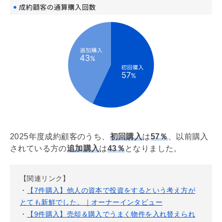
2025年度成約顧客のうち、
初回購入
は
57％
、以前購入
されている方の
追加購入
は
43％
となりました。
【関連リンク】
・
【7件購入】他人の資本で投資をするという考え方が
とても新鮮でした。｜オーナーインタビュー
・
【9件購入】売却＆購入でうまく物件を入れ替えられ