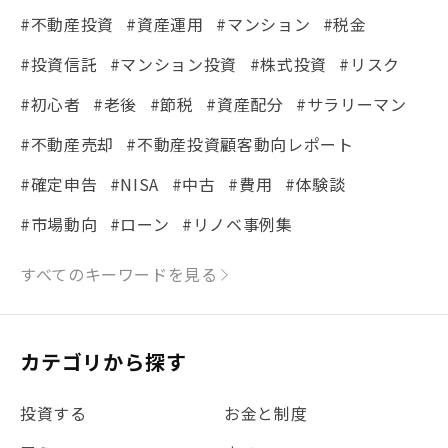
#不動産投資
#資産運用
#マンション
#税金
#投資信託
#マンション投資
#株式投資
#リスク
#初心者
#老後
#節税
#資産配分
#サラリーマン
#不動産売却
#不動産投資顧客動向レポート
#確定申告
#NISA
#中古
#費用
#体験談
#市場動向
#ローン
#リノベ事例集
#シミュレーション
#まちの住みやすさ発見！
すべてのキーワードを見る
#リフォーム
#iDeCo
#税理士中井の課税ルール解説
#理想の暮らし
カテゴリから探す
#金利
#経費
#相続
#不動産購入
#相続税
投資する
お金と制度
#REIT
#新型コロナ
#ETF
#固定資産税