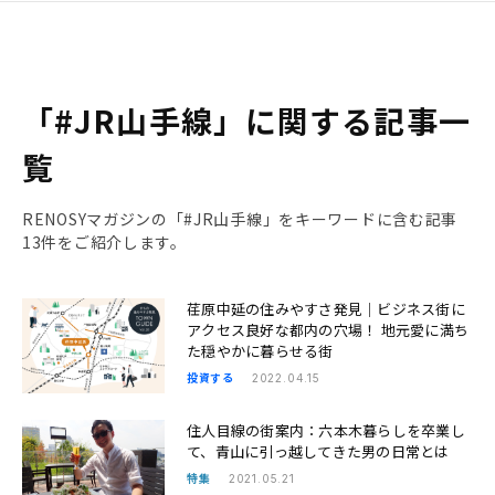
「#JR山手線」に関する記事一
覧
RENOSYマガジンの「#JR山手線」をキーワードに含む記事
13件をご紹介します。
荏原中延の住みやすさ発見｜ビジネス街に
アクセス良好な都内の穴場！ 地元愛に満ち
た穏やかに暮らせる街
投資する
2022.04.15
住人目線の街案内：六本木暮らしを卒業し
て、青山に引っ越してきた男の日常とは
特集
2021.05.21