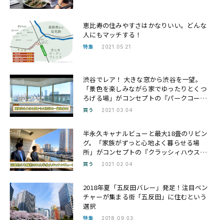
恵比寿の住みやすさはかなりいい。どんな
人にもマッチする！
特集
2021.05.21
渋谷でレア！ 大きな窓から渋谷を一望。
「景色を楽しみながら家でゆったりとくつ
ろげる場」がコンセプトの『パークコート
渋谷 ・ザ タワー』にお邪魔しました
買う
2021.03.04
半永久キャナルビューと最大18畳のリビン
グ。「家族がずっと心地よく暮らせる場
所」がコンセプトの『クラッシィハウス芝
浦』にお邪魔しました
買う
2021.02.04
2018年夏「五反田バレー」発足！注目ベン
チャーが集まる街「五反田」に住むという
選択
特集
2018.09.03