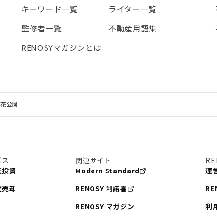
キーワード一覧
ライター一覧
監修者一覧
不動産用語集
RENOSYマガジンとは
芦花公園
ビス
関連サイト
RE
産投資
Modern Standard
運
産売却
RENOSY 利諾喜
RE
RENOSY マガジン
利