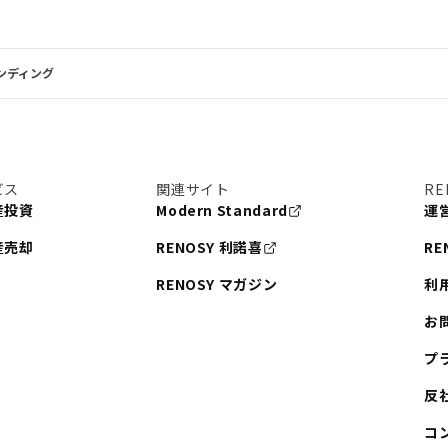
ンディング
ビス
関連サイト
RE
産投資
Modern Standard
運
産売却
RENOSY 利諾喜
RE
RENOSY マガジン
利
お
プ
反
コ