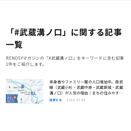
「#武蔵溝ノ口」に関する記事
一覧
RENOSYマガジンの「#武蔵溝ノ口」をキーワードに含む記事
1件をご紹介します。
単身者やファミリー層の人口増加中。南武
線（武蔵小杉・武蔵中原・武蔵新城・武蔵
溝ノ口）が人気の理由｜まちの住みやすさ
発見
投資する
2024.07.26