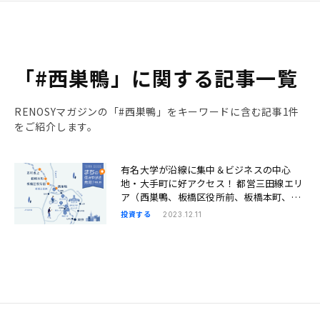
「#西巣鴨」に関する記事一覧
RENOSYマガジンの「#西巣鴨」をキーワードに含む記事1件
をご紹介します。
有名大学が沿線に集中＆ビジネスの中心
地・大手町に好アクセス！ 都営三田線エリ
ア（西巣鴨、板橋区役所前、板橋本町、志
村坂上）の人気と魅力｜まちの住みやすさ
投資する
2023.12.11
発見