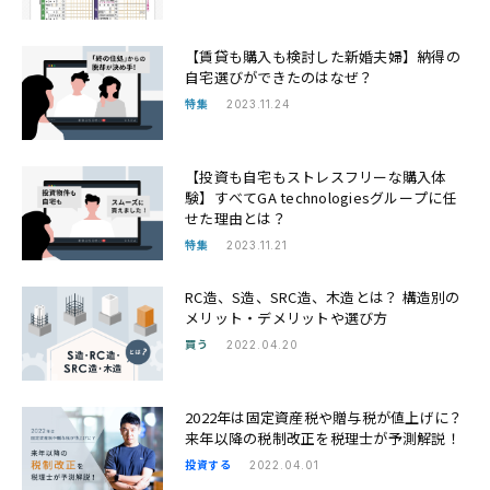
【賃貸も購入も検討した新婚夫婦】納得の
自宅選びができたのはなぜ？
特集
2023.11.24
【投資も自宅もストレスフリーな購入体
験】すべてGA technologiesグループに任
せた理由とは？
特集
2023.11.21
RC造、S造、SRC造、木造とは？ 構造別の
メリット・デメリットや選び方
買う
2022.04.20
2022年は固定資産税や贈与税が値上げに？
来年以降の税制改正を税理士が予測解説！
投資する
2022.04.01