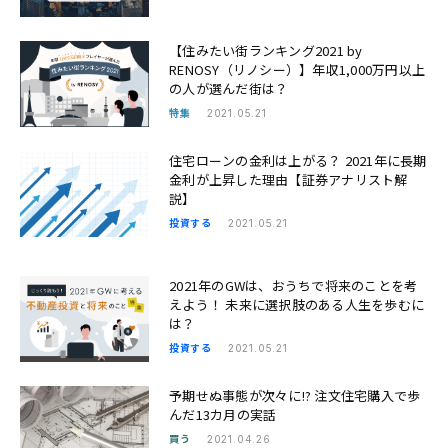
【住みたい街ランキング2021 by
RENOSY（リノシー）】年収1,000万円以上
の人が選んだ街は？
特集
2021.05.21
住宅ローンの金利は上がる？ 2021年に長期
金利が上昇した理由【証券アナリスト解
説】
投資する
2021.05.21
2021年のGWは、おうちで将来のことを考
えよう！ 未来に選択肢のある人生を歩むに
は？
投資する
2021.05.21
予期せぬ事態が次々に!? 注文住宅購入で歩
んだ13カ月の実話
買う
2021.04.26