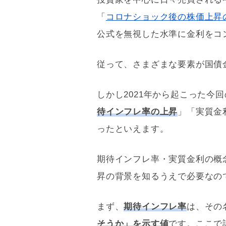
「
コロナショック後の株価上昇の
公式を無視した水準に金利をコ
従って、さまざまな要素が国債
しかし2021年から起こった今
待インフレ率の上昇
」「実質金
ったといえます。
期待インフレ率・実質金利の概
昇の背景を知るうえで必要なの
まず、
期待インフレ率
は、その
そうか」を示す値
です。ここで