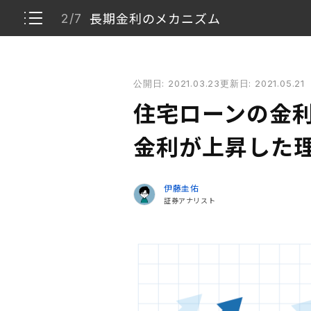
長期金利のメカニズム
2/7
住宅ローンの金利は上がる？ 2021年に長期金利が
公開日: 2021.03.23
更新日: 2021.05.21
長期金利上昇の要因
1/7
住宅ローンの金利
長期金利のメカニズム
2/7
金利が上昇した
経済成長率が上昇すると考えられた理由
3/7
伊藤圭佑
証券アナリスト
期待インフレ率上昇の要因
4/7
金利上昇をさらに加速させたFRBのスタンス
5/7
経済成長やインフレを背景とした金利上昇と今
6/7
日本の住宅ローン金利への影響
7/7