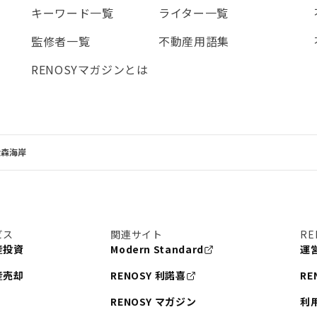
キーワード一覧
ライター一覧
監修者一覧
不動産用語集
RENOSYマガジンとは
大森海岸
ビス
関連サイト
RE
産投資
Modern Standard
運
産売却
RENOSY 利諾喜
RE
RENOSY マガジン
利