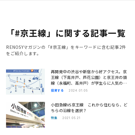
「#京王線」に関する記事一覧
RENOSYマガジンの「#京王線」をキーワードに含む記事2件
をご紹介します。
再開発中の渋谷や新宿から好アクセス。京
王線（下高井戸、芦花公園）と京王井の頭
線（永福町、高井戸）が学生らに人気の理
由｜まちの住みやすさ発見
投資する
2024.01.05
小田急線VS京王線 これから住むなら、ど
ちらの沿線を選択？
特集
2021.05.21