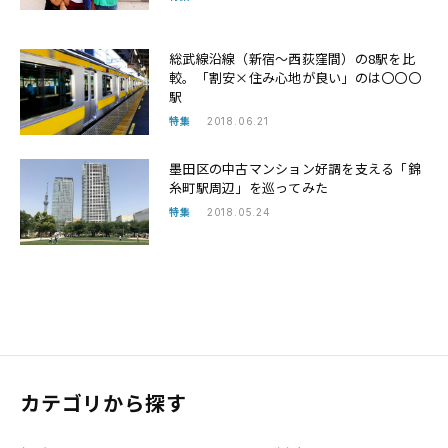
総武線沿線（新宿～西荻窪間）の8駅を比
較。「割安×住み心地が良い」のは〇〇〇
駅
特集
2018.06.21
墨田区の中古マンション好調を支える「錦
糸町駅周辺」を巡ってみた
特集
2018.05.24
カテゴリから探す