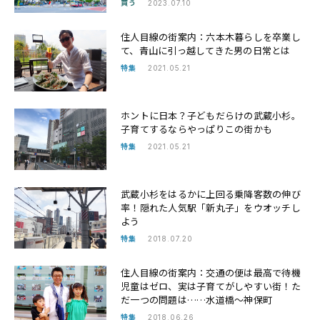
買う
2023.07.10
住人目線の街案内：六本木暮らしを卒業し
て、青山に引っ越してきた男の日常とは
特集
2021.05.21
ホントに日本？子どもだらけの武蔵小杉。
子育てするならやっぱりこの街かも
特集
2021.05.21
武蔵小杉をはるかに上回る乗降客数の伸び
率！隠れた人気駅「新丸子」をウオッチし
よう
特集
2018.07.20
住人目線の街案内：交通の便は最高で待機
児童はゼロ、実は子育てがしやすい街！た
だ一つの問題は……水道橋～神保町
特集
2018.06.26