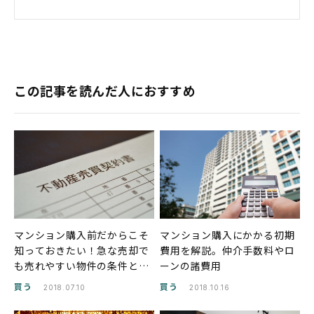
この記事を読んだ人におすすめ
マンション購入前だからこそ
マンション購入にかかる初期
知っておきたい！急な売却で
費用を解説。仲介手数料やロ
も売れやすい物件の条件と
ーンの諸費用
は？
買う
買う
2018.07.10
2018.10.16