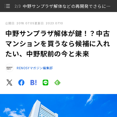
中野サンプラザ解体などの再開発でさらに駅前が活性化？
2/3
中野サンプラザ解体が鍵！？中古マンションを買うなら候補に
入れたい、中野駅前の今と未来
公開日: 2018.07.05
更新日: 2023.07.10
中野サンプラザ解体が鍵！？中古
「サブカルの街」がどう変わる？
1/3
マンションを買うなら候補に入れ
中野サンプラザ解体などの再開発でさらに駅前が活性
2/3
たい、中野駅前の今と未来
化？
20～30代の割合が多く、街の活力が保ちやすい環境
3/3
RENOSYマガジン編集部