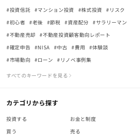
#投資信託
#マンション投資
#株式投資
#リスク
#初心者
#老後
#節税
#資産配分
#サラリーマン
#不動産売却
#不動産投資顧客動向レポート
#確定申告
#NISA
#中古
#費用
#体験談
#市場動向
#ローン
#リノベ事例集
#シミュレーション
#まちの住みやすさ発見！
すべてのキーワードを見る
#リフォーム
#iDeCo
#税理士中井の課税ルール解説
#理想の暮らし
カテゴリから探す
#金利
#経費
#相続
#不動産購入
#相続税
投資する
お金と制度
#REIT
#新型コロナ
#ETF
#固定資産税
買う
売る
#団体信用生命保険
#贈与税
#災害に備える