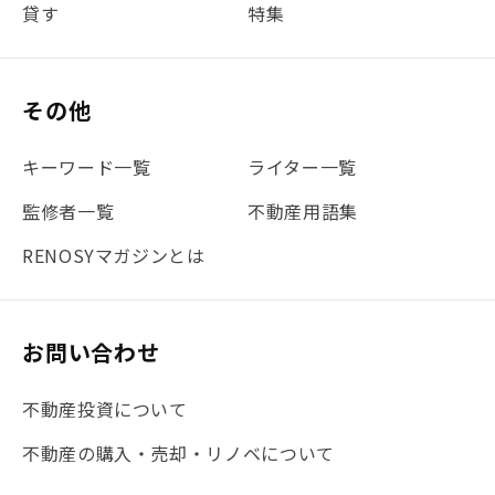
貸す
特集
#書類
#リスク分散
#リノシーチャンネル
#DIY
#保険
#賃貸管理
#東京
#ワンルーム
#利回り
その他
#不動産投資体験レポ
#FX
#JR山手線
#建物管理
#地震対策
#セミナー
#渋谷
#ふるさと納税
キーワード一覧
ライター一覧
#法人化
#クラウドファンディング
#JR京浜東北線
監修者一覧
不動産用語集
#まとめ
#融資
#目黒
#相続わかるラボ
#横浜
RENOSYマガジンとは
#大阪
#JR総武線
#東京メトロ日比谷線
#手数料
#マイナンバー
#PropTech特集
#港区
お問い合わせ
#海外不動産投資
#攻めのマンション管理
不動産投資について
#JR湘南新宿ライン
#池袋
#不動産投資の基本
不動産の購入・売却・リノベについて
#20代
#都営浅草線
#東急東横線