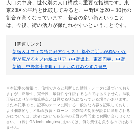
人口の中身、世代別の人口構成も重要な指標です。東
京23区の平均と比較してみると、中野区は20～30代の
割合が高くなっています。若者の多い街ということ
は、今後、街の活力が保たれやすいということです。
【関連リンク】
新宿＆オフィス街に好アクセス！ 都心に近いが穏やかな
街が広がる丸ノ内線エリア（中野坂上、東高円寺、中野
新橋、中野富士見町）｜まちの住みやすさ発見
※本記事の情報は、信頼できると判断した情報・データに基づいており
ますが、正確性、完全性、最新性を保証するものではありません。法改
正等により記事執筆時点とは異なる状況になっている場合があります。
また本記事では、記事のテーマに関する一般的な内容を記載しており、
より個別的な、不動産投資・ローン・税制等の制度が読者に適用される
かについては、読者において各記事の分野の専門家にお問い合わせくだ
さい。（株）GA technologiesにおいては、何ら責任を負うものではあり
ません。