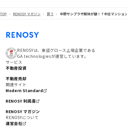
#東京メトロ有楽町線
#自己資金
#品川
TOP
RENOSY マガジン
買う
中野サンプラザ解体が鍵！？中古マンショ
#都営大江戸線
#都営三田線
#不労所得
#アパート経営
#住人目線の街案内
#私の資産ポートフォリオ
#新宿
#わたしのリノベーションストーリー
#JR横須賀線
RENOSYは、東証グロース上場企業である
GA technologiesが運営しています。
#東京メトロ副都心線
#JR常磐線
サービス
不動産投資
#東京メトロ銀座線
#JR中央線
不動産売却
#東京メトロ半蔵門線
#江東区
#六本木
関連サイト
Modern Standard
#不動産投資の始め方
#エリア未来ナビ
#武蔵小杉
RENOSY 利諾喜
#リノベで家ができるまで
#東急目黒線
#JR埼京線
RENOSY マガジン
#日暮里・舎人ライナー
#京成本線
#日暮里
RENOSYについて
運営会社