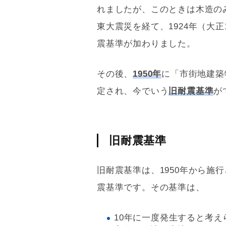
れましたが、このときは木造のみ
東大震災を経て、1924年（大
震
基準が加わりました。
その後、
1950年
に「市街地建築
定され、今でいう
旧耐震基準
が
旧耐震基準
旧耐震基準
は、1950年から施
震
基準です。その基準は、
10年に一度発生すると考え