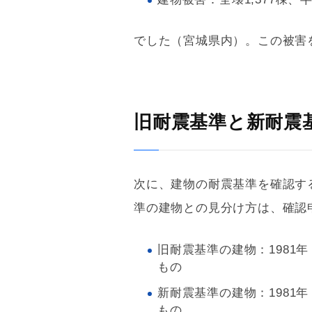
でした（宮城県内）。この被害
旧耐震基準と新耐震
次に、建物の
耐震
基準を確認す
準
の建物との見分け方は、確認
旧耐震基準
の建物：1981
もの
新耐震基準
の建物：1981
もの