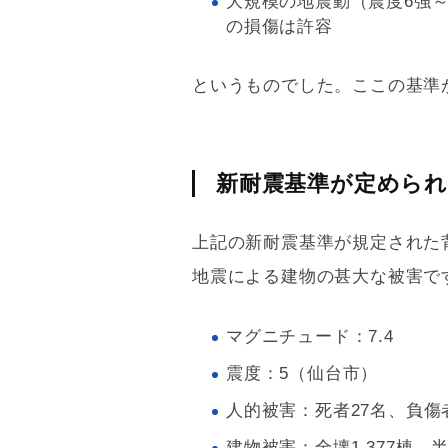
大規模の地震動（震度6強
の損傷は許容
というものでした。ここの基準
新耐震基準が定められ
上記の
新耐震基準
が規定された
地震による建物の甚大な被害で
マグニチュード：7.4
震度：5（仙台市）
人的被害：死者27名、負傷者1
建物被害：全壊1,377棟、半壊