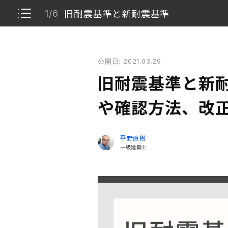
旧耐震基準と新耐震基準
1/6
旧耐震基準と新耐震基準の違いとは？ 背景や確認方
公開日: 2021.03.29
旧耐震基準と新耐震基準
1/6
旧耐震基準と新耐
旧耐震基準と新耐震基準の確認方法
2/6
や確認方法、改
旧耐震基準と新耐震基準の違い
3/6
平野直樹
一級建築士
新耐震基準の建物は本当に地震に強いのか？
4/6
新耐震基準の改正
5/6
まとめ
6/6