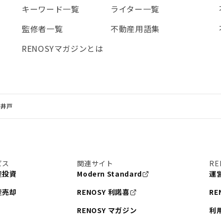
キーワード一覧
ライター一覧
監修者一覧
不動産用語集
RENOSYマガジンとは
高井戸
ビス
関連サイト
RE
産投資
Modern Standard
運
産売却
RENOSY 利諾喜
RE
RENOSY マガジン
利