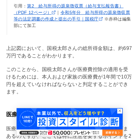
引用：
第2 給与所得の源泉徴収票（給与支払報告書）
（PDF 12ページ）
｜
令和5年分 給与所得の源泉徴収票
等の法定調書の作成と提出の手引｜国税庁
※赤枠は編集
部にて加工
上記図において、国税太郎さんの総所得金額は、約697
万円であることがわかります。
このことから、国税太郎さんが医療費控除の適用を受
けるためには、本人および家族の医療費が1年間で10万
円を超えていなければならないと判定することができ
ます。
医療費控除の注意点
医療費控除の適用を受けるうえでの注意点はさまざま
あるのですが、ここでは特に注意を要するポイントを2