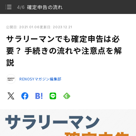
確定申告の流れ
4/6
サラリーマンでも確定申告は必要？ 手続きの流れや注意点を解
説
公開日: 2021.01.06
更新日: 2023.12.21
サラリーマンでも確定申告は必
サラリーマンでも確定申告が必要な場合は？
1/6
要？ 手続きの流れや注意点を解
確定申告における青色申告と白色申告の違いとは
2/6
説
確定申告に必要な書類
3/6
RENOSYマガジン編集部
確定申告の流れ
4/6
サラリーマンが確定申告する場合の注意点
5/6
申請漏れがないか、改めて確認しよう
6/6