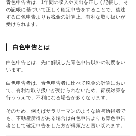
青色申告
者は、1年間の収入や支出を正しく記帳し、そ
の記帳に基づいて正しく確定申告をすることで、後述
する
白色申告
よりも税金の計算上、有利な取り扱いが
受けられます。
白色申告とは
白色申告
とは、先に解説した
青色申告
以外の制度をい
います。
白色申告
者は、
青色申告
者に比べて税金の計算におい
て、有利な取り扱いが受けられないため、節税対策を
行ううえで、不利になる場合が多くなります。
そのため、例えばサラリーマンのような給与所得者で
も、不動産所得がある場合は
白色申告
よりも
青色申告
者として確定申告をした方が得策だと言い切れます。