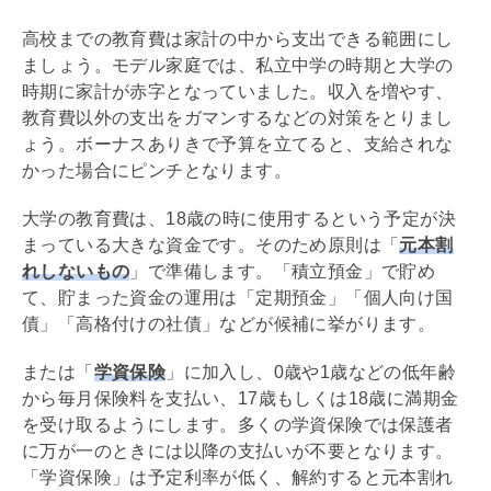
高校までの教育費は家計の中から支出できる範囲にし
ましょう。モデル家庭では、私立中学の時期と大学の
時期に家計が赤字となっていました。収入を増やす、
教育費以外の支出をガマンするなどの対策をとりまし
ょう。ボーナスありきで予算を立てると、支給されな
かった場合にピンチとなります。
大学の教育費は、18歳の時に使用するという予定が決
まっている大きな資金です。そのため原則は「
元本割
れしないもの
」で準備します。「積立預金」で貯め
て、貯まった資金の運用は「定期預金」「個人向け国
債」「高格付けの社債」などが候補に挙がります。
または「
学資保険
」に加入し、0歳や1歳などの低年齢
から毎月保険料を支払い、17歳もしくは18歳に満期金
を受け取るようにします。多くの学資保険では保護者
に万が一のときには以降の支払いが不要となります。
「学資保険」は予定利率が低く、解約すると元本割れ