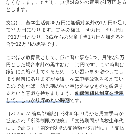
なくなります。ただし、無償対象外の費用が1万円ある
とします。
支出は、基本生活費38万円に無償対象外の1万円を足し
て39万円になります。黒字の額は「50万円－39万円」
で11万円となり、3歳からの児童手当1万円を加えると
合計12万円の黒字です。
このほか教育費として、仮に習い事を1つ、月謝が1万
円とした場合家計の黒字額は11万円です。この時期は
家計に余裕が出てくるため、つい習い事を増やしてし
まう傾向にありますが今後、私立中学受験を考えてい
るのであれば、幼児期の習い事は必要なものを厳選す
るという意識を持ちましょう。
幼保無償化制度を活用
して、しっかり貯めたい時期
です。
［2025/1/7 編集部追記］令和6年10月から児童手当が
拡充され「所得制限の撤廃」「支給期間が高校生年代
にまで延長」「第3子以降の支給額が3万円に」「支払