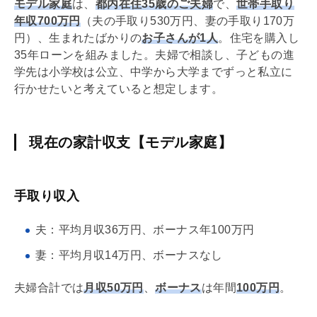
モデル家庭
は、
都内在住35歳のご夫婦
で、
世帯手取り
年収700万円
（夫の手取り530万円、妻の手取り170万
円）、生まれたばかりの
お子さんが1人
。住宅を購入し
35年ローンを組みました。夫婦で相談し、子どもの進
学先は小学校は公立、中学から大学までずっと私立に
行かせたいと考えていると想定します。
現在の家計収支【
モデル家庭】
手取り収入
夫：平均月収36万円、ボーナス年100万円
妻：平均月収14万円、ボーナスなし
夫婦合計では
月収50万円
、
ボーナス
は年間
100万円
。