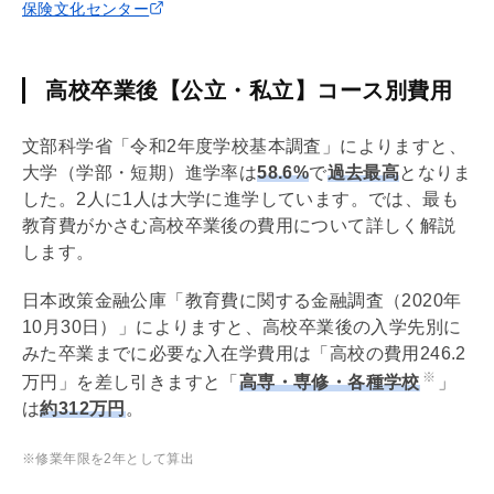
保険文化センター
高校卒業後【公立・私立】コース別費用
文部科学省「令和2年度学校基本調査」によりますと、
大学（学部・短期）進学率は
58.6%
で
過去最高
となりま
した。2人に1人は大学に進学しています。では、最も
教育費がかさむ高校卒業後の費用について詳しく解説
します。
日本政策金融公庫「教育費に関する金融調査（2020年
10月30日）」によりますと、高校卒業後の入学先別に
みた卒業までに必要な入在学費用は「高校の費用246.2
※
万円」を差し引きますと「
高専・専修・各種学校
」
は
約312万円
。
※修業年限を2年として算出