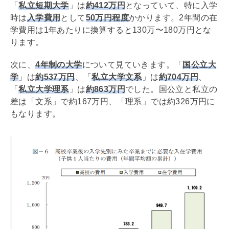
「
私立短期大学
」は
約412万円
となっていて、特に入学
時は
入学費用
として
50万円程度
かかります。2年間の在
学費用は1年あたりに換算すると130万〜180万円とな
ります。
次に、
4年制の大学
について見ていきます。「
国公立大
学
」は
約537万円
、「
私立大学文系
」は
約704万円
、
「
私立大学理系
」は
約863万円
でした。国公立と私立の
差は「文系」で約167万円、「理系」では約326万円に
もなります。