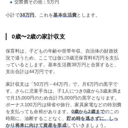
交際費その他：5万円
小計で
38万円
。これを
基本生活費
とします。
0歳〜2歳の家計収支
保育料は、子どもの年齢や世帯年収、自治体の財政状
況で違うため、ここでは仮に0歳児保育料6万円を支払
っているとします。基本生活費38万円と合算すると、
支出合計は44万円です。
家計収支は「50万円－44万円」で、月6万円の黒字で
す。さらに児童手当は、子1人につき0歳から3歳未満ま
で月15,000円のため合計75,000円の黒字となります。
ボーナス100万円は帰省や旅行、家具家電などの特別費
を支払っても余裕があります。
0歳から2歳まで
のこの
時期に、油断することなく、
貯め時を逃さずに、しっ
かり将来に向けて資産を形成
していきましょう。