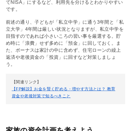
て
NISA
」にするなど、利用先を分けるとわかりやすい
です。
前述の通り、子どもが「私立中学」に通う3年間と「私
立大学」4年間は厳しい状況となりますが、私立中学を
目指すのであれば小さいころの習い事を厳選する。貯
め時に「浪費」せず多めに「預金」に回しておく。ま
た、ボーナスは家計の中に含めず、
住宅ローン
の
繰上
返済
や老後資金の「投資」に回すなど対策しましょ
う。
【関連リンク】
【FP解説】お金を賢く貯める・増やす方法とは？ 教育
資金や老後対策で知るべきこと
家族の資金計画を考えよう