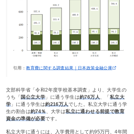
引用：
教育費に関する調査結果｜日本政策金融公庫
文部科学省「令和2年度学校基本調査」より、大学生の
うち「
国公立大学
」に通う学生は
約76万人
、「
私立大
学
」に通う学生は
約216万人
でした。私立大学に通う学
生の割合は
約74％
、大学は
私立に通わせる前提で教育
資金の準備が必要
です。
私立大学に通うには、入学費用として約95万円、4年間