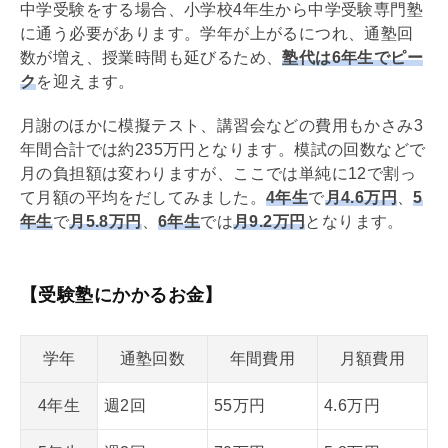
中学受験をする場合、小学校4年生から中学受験専門塾
に通う必要があります。学年が上がるにつれ、通塾回
数が増え、授業時間も延びるため、
塾代は6年生でピー
ク
を迎えます。
月謝のほかに模擬テスト、講習会などの費用もかさみ3
年間合計では約235万円となります。模試の回数などで
月の負担額は変わりますが、ここでは単純に12で割っ
て月額の平均をだしてみました。
4年生
で
月4.6万円
、
5
年生
で
月5.8万円
、
6年生
では
月9.2万円
となります。
【受験塾にかかるお金】
学年
通塾回数
年間費用
月額費用
4年生
週2回
55万円
4.6万円