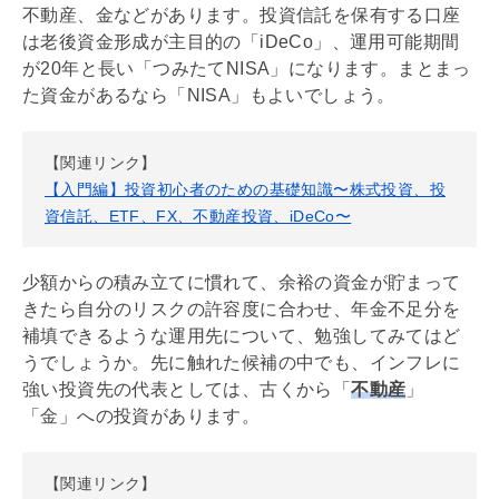
不動産、金などがあります。投資信託を保有する口座
は老後資金形成が主目的の「
iDeCo
」、運用可能期間
が20年と長い「つみたて
NISA
」になります。まとまっ
た資金があるなら「
NISA
」もよいでしょう。
【関連リンク】
【入門編】投資初心者のための基礎知識〜株式投資、投
資信託、ETF、FX、不動産投資、iDeCo〜
少額からの積み立てに慣れて、余裕の資金が貯まって
きたら自分のリスクの許容度に合わせ、年金不足分を
補填できるような運用先について、勉強してみてはど
うでしょうか。先に触れた候補の中でも、インフレに
強い投資先の代表としては、古くから「
不動産
」
「金」への投資があります。
【関連リンク】