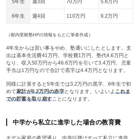
5年生
週3回
70万円
5.8万円
6年生
週4回
110万円
9.2万円
（都内受験塾HPの情報をもとに筆者作成）
4年生からは習い事をやめ、塾通いにしたとします。支
出は基本生活費41万円、学校費1万円、塾代4.6万円と
なり、収入50万円から46.6万円を引いて3.4万円、児童
手当は1万円なので合計で黒字は4.4万円となります。
同様に計算すると5年生では3.2万円の黒字、6年生で初
めて
家計が0.2万円の赤字
となります。いよいよ
これま
での貯蓄を取り崩す
ことになります。
中学から私立に進学した場合の教育費
モデル家庭の希望通り、中学以降はすべて私立に進学