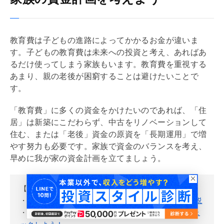
教育費は子どもの進路によってかかるお金が違いま
す。子どもの教育費は未来への投資と考え、あればあ
るだけ使ってしまう家族もいます。教育費を重視する
あまり、親の老後が困窮することは避けたいことで
す。
「教育費」に多くの資金をかけたいのであれば、「住
居」は新築にこだわらず、中古を
リノベーション
して
住む、または「老後」資金の原資を「長期運用」で増
やす努力も必要です。家族で資金のバランスを考え、
早めに我が家の資金計画を立てましょう。
【関連リンク】
・
老人ホームに入るにはいくら必要？ 費用と相場を解説
・
【ねんきん定期便の見方】将来受け取れる金額をチェ