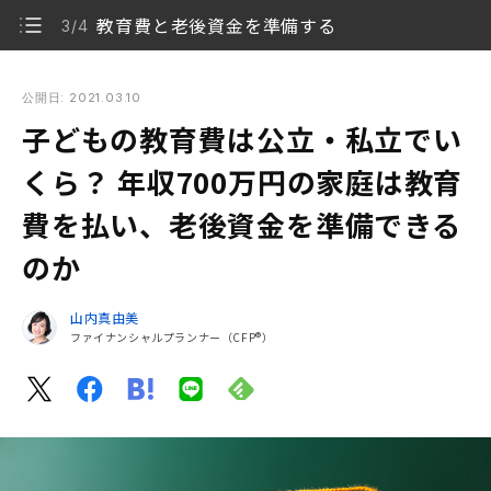
教育費と老後資金を準備する
3/4
子どもの教育費は公立・私立でいくら？ 年収700万円の家庭は
教育費を払い、老後資金を準備できるのか
公開日: 2021.03.10
子どもの教育費は公立・私立でい
教育費の実態について
1/4
くら？ 年収700万円の家庭は教育
教育費負担シミュレーション
2/4
費を払い、老後資金を準備できる
教育費と老後資金を準備する
3/4
のか
家族の資金計画を考えよう
4/4
山内真由美
ファイナンシャルプランナー（CFP®）